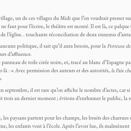
illage, un de ces villages du Midi que l’on voudrait presser su
 faut pour l’écrire, le théâtre est monté. Il est là, ce palque (
 de l’église… touchante réconciliation de deux ennemis d’anta
ucune politique, il sait qu’il aura besoin, pour la
Porteuse de
urs d’affluence.
n panneau de toile cirée noire, et, tracé au blanc d’Espagne p
r-là : « Avec permission des auteurs et des autorités,
la Paix ch
»
en septembre, il est rare qu’on affiche le nombre d’actes, car si 
ait trois au dernier moment ; évitons d’enrhumer le public, la r
s, les paysans partent pour les champs, les bruits des charrues 
e, les enfants vont à l’école. Après l’avoir lue, ils malmènen