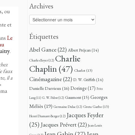
Archives
s, ou
Archives
nte et
Étiquettes
dans
Le
au
Abel Gance
(22)
Albert Préjean
(14)
uitry
.
Charlie
Charles Boyer
(12)
chez
Chaplin
(47)
e faux
Charlot
(13)
e, il a
Cinémagazine
(22)
D. W. Griffith
(14)
»
Doringe
(17)
Danielle Darrieux
(16)
Fritz
néma
Georges
Gaumont
(15)
G. W. Pabst
(12)
Lang
(11)
Méliès
(19)
Greta Garbo
(13)
Germaine Dulac
(12)
Jacques Feyder
Henri Diamant-Berger
(12)
(25)
Jacques Prévert
(22)
Jean-Louis
Jean
Jean Gabin
(27)
Croze
(12)