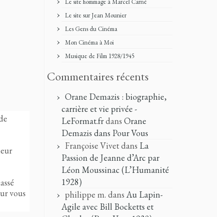
Le site hommage à Marcel Carné
Le site sur Jean Mounier
Les Gens du Cinéma
Mon Cinéma à Moi
Musique de Film 1928/1945
Commentaires récents
Orane Demazis : biographie,
carrière et vie privée -
 de
LeFormat.fr
dans
Orane
Demazis dans Pour Vous
Françoise Vivet
dans
La
leur
Passion de Jeanne d’Arc par
Léon Moussinac (L’Humanité
1928)
lassé
ur vous
philippe m.
dans
Au Lapin-
Agile avec Bill Bocketts et