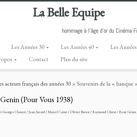
La Belle Equipe
hommage à l'âge d'or du Cinéma Fr
Les Années 30
Les Années 40
Les Années
ropos
Contact
Plan du site
les acteurs français des années 30
»
Souvenirs de la « banque 
é Genin (Pour Vous 1938)
i-Georges Clouzot
/
Jean Aicard
/
Marcel Carné
/
Olivier Barrot
/
Raymond Chirat
/
René Génin