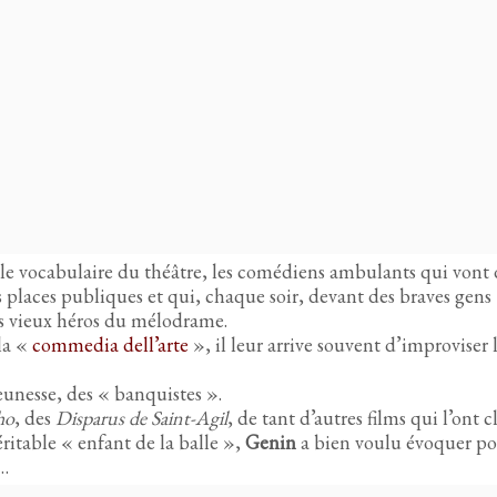
s le vocabulaire du théâtre, les comédiens ambulants qui vont
les places publiques et qui, chaque soir, devant des braves gens
es vieux héros du mélodrame.
la «
commedia dell’arte
», il leur arrive souvent d’improviser 
jeunesse, des « banquistes ».
ho
, des
Disparus de Saint-Agil
, de tant d’autres films qui l’ont c
ritable « enfant de la balle »,
Genin
a bien voulu évoquer po
e…