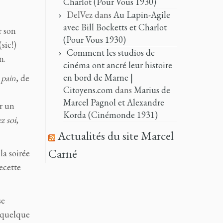
Charlot (Pour Vous 1930)
DelVez
dans
Au Lapin-Agile
avec Bill Bocketts et Charlot
r son
(Pour Vous 1930)
sic!)
Comment les studios de
n.
cinéma ont ancré leur histoire
en bord de Marne |
 pain
, de
Citoyens.com
dans
Marius de
Marcel Pagnol et Alexandre
ar un
Korda (Cinémonde 1931)
ez soi
,
Actualités du site Marcel
Carné
la soirée
ecette
se
t quelque