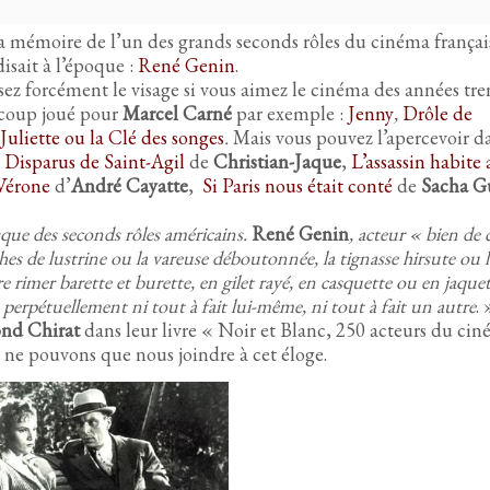
a mémoire de l’un des grands seconds rôles du cinéma françai
sait à l’époque :
René Genin
.
ez forcément le visage si vous aimez le cinéma des années tre
ucoup joué pour
Marcel Carné
par exemple :
Jenny
,
Drôle de
Juliette ou la Clé des songes
.
Mais vous pouvez l’apercevoir 
 Disparus de Saint-Agil
de
Christian-Jaque
,
L’assassin habite 
Vérone
d’
André Cayatte
,
Si Paris nous était conté
de
Sacha G
esque des seconds rôles américains.
René Genin
, acteur « bien de 
 de lustrine ou la vareuse déboutonnée, la tignasse hirsute ou l
 rimer barette et burette, en gilet rayé, en casquette ou en jaquett
tre perpétuellement ni tout à fait lui-même, ni tout à fait un autre
. 
nd Chirat
dans leur livre « Noir et Blanc, 250 acteurs du ci
 ne pouvons que nous joindre à cet éloge.