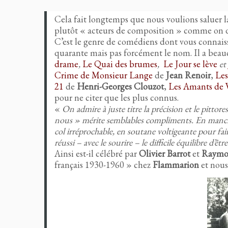
Cela fait longtemps que nous voulions saluer l
plutôt « acteurs de composition » comme on di
C’est le genre de comédiens dont vous connaiss
quarante mais pas forcément le nom. Il a bea
drame
,
Le Quai des brumes
,
Le Jour se lève
et
Crime de Monsieur Lange
de
Jean Renoir
,
Les
21
de
Henri-Georges Clouzot
,
Les Amants de 
pour ne citer que les plus connus.
«
On admire à juste titre la précision et le pittor
nous » mérite semblables compliments. En manches
col irréprochable, en soutane voltigeante pour faire
réussi – avec le sourire – le difficile équilibre d’ê
Ainsi est-il célébré par
Olivier Barrot
et
Raymo
français 1930-1960 » chez
Flammarion
et nous