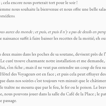
 ; cela encore nous porterait tort pour le soir !
femme nous souhaite la bienvenue et nous offre une belle sala
comédiens
.
us aurez du monde ; et puis, et puis il n’y a pas de deuils en persp
aissance suffit à faire baisser les recettes de la moitié; eh oui 
es deux mains dans les poches de sa soutane, devisent près de l’
e. Le curé trouve charmante notre installation et me demand
lui, s’en fiche ; mais il ne veut pas entendre un coup de feu su
ôtel des Voyageurs est en face ; et puis cela peut effrayer des
que dans nos soirées c’est toujours vers minuit que le châtime
s, le traître ne mourra que par le feu, le fer ou le poison. Le bra
e, nous pouvons jouer dans la salle du Café de la Place ; le p
de passage.