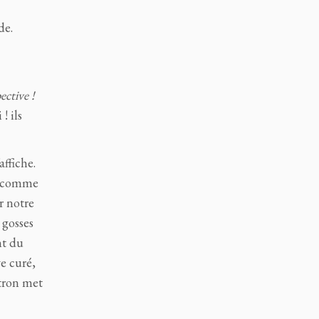
de.
ective !
! ils
affiche.
e, comme
r notre
 gosses
nt du
ve curé,
atron met