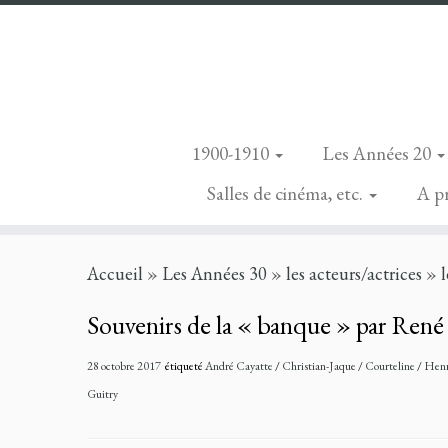
1900-1910
Les Années 20
Salles de cinéma, etc.
A p
Skip
Accueil
»
Les Années 30
»
les acteurs/actrices
»
to
content
Souvenirs de la « banque » par Ren
28 octobre 2017
étiqueté
André Cayatte
/
Christian-Jaque
/
Courteline
/
Henr
Guitry