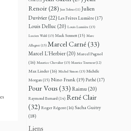
Renoir
(28)
Julien
Jean Tedesco
(11)
Duvivier
(22)
Les Frères Lumière
(17)
Louis Delluc
(20)
Louis Lumière
(13)
Mack Sennett
(15)
Lucien Wahl
(13)
Marc
Marcel Carné
(33)
Allegret
(13)
Marcel L'Herbier
(20)
Marcel Pagnol
(16)
Maurice Chevalier
(13)
Maurice Tourneur
(12)
Max Linder
(16)
Michèle
Michel Simon
(13)
Nino Frank
(19)
Pathé
(17)
Morgan
(15)
Pour Vous
(33)
Raimu
(20)
René Clair
es
Raymond Bernard
(14)
(32)
Sacha Guitry
Roger Régent
(16)
(18)
Liens