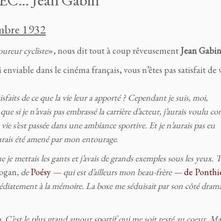
… Jean Gabin
mbre 1932
coureur cycliste
», nous dit tout à coup rêveusement
Jean
Gabi
nviable dans le cinéma français, vous n’êtes pas satisfait de 
aits de ce que la vie leur a apporté ? Cependant je suis, moi,
 si je n’avais pas embrassé la carrière d’acteur, j’aurais voulu co
vie s’est passée dans une ambiance sportive. Et je n’aurais pas eu
 aurais été amené par mon entourage
.
e je mettais les gants et j’avais de grands exemples sous les yeux. T
ogan
, de
Poésy
— qui est d’ailleurs mon beau-frère —
de Ponthi
diatement à la mémoire. La boxe me séduisait par son côté drama
o. C’est le plus grand amour sportif qui me soit resté au coeur. Ma