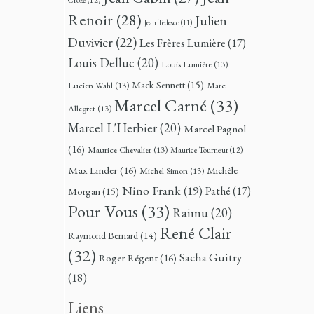
Renoir
(28)
Julien
Jean Tedesco
(11)
Duvivier
(22)
Les Frères Lumière
(17)
Louis Delluc
(20)
Louis Lumière
(13)
Mack Sennett
(15)
Lucien Wahl
(13)
Marc
Marcel Carné
(33)
Allegret
(13)
Marcel L'Herbier
(20)
Marcel Pagnol
(16)
Maurice Chevalier
(13)
Maurice Tourneur
(12)
Max Linder
(16)
Michèle
Michel Simon
(13)
Nino Frank
(19)
Pathé
(17)
Morgan
(15)
Pour Vous
(33)
Raimu
(20)
René Clair
Raymond Bernard
(14)
(32)
Sacha Guitry
Roger Régent
(16)
(18)
Liens