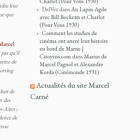
Charlot (Pour Vous 1930)
ndre leur
DelVez
dans
Au Lapin-Agile
que que
avec Bill Bocketts et Charlot
(Pour Vous 1930)
Comment les studios de
cinéma ont ancré leur histoire
Marcel
en bord de Marne |
 pas qu’il
Citoyens.com
dans
Marius de
arine de
Marcel Pagnol et Alexandre
porting
Korda (Cinémonde 1931)
Actualités du site Marcel
duit de
Carné
un des
-Aires ;
udence de
ense