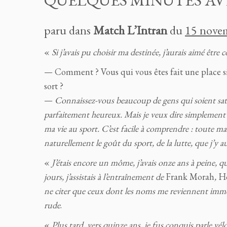
QUELQUES MINUTES AVEC
paru dans
Match L’Intran
du
15 nove
«
Si j’avais pu choisir ma destinée, j’aurais aimé être 
— Comment ? Vous qui vous êtes fait une place si e
sort ?
—
Connaissez-vous beaucoup de gens qui soient satisf
parfaitement heureux. Mais je veux dire simplement que
ma vie au sport. C’est facile à comprendre : toute ma 
naturellement le goût du sport, de la lutte, que j’y
«
J’étais encore un môme, j’avais onze ans à peine, qu
jours, j’assistais à l’entraînement de
Frank Morah
,
H
ne citer que ceux dont les noms me reviennent immé
rude
.
«
Plus tard, vers quinze ans, je fus conquis parle vél