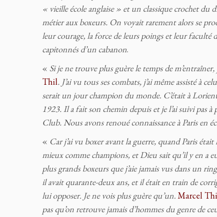
« vieille école anglaise » et un classique crochet du 
métier aux boxeurs. On voyait rarement alors se prod
leur courage, la force de leurs poings et leur faculté
capitonnés d’un cabanon
.
«
Si je ne trouve plus guère le temps de m’entraîne
Thil
. J’ai vu tous ses combats, j’ai même assisté à celu
serait un jour champion du monde. C’était à Lorient
1923. Il a fait son chemin depuis et je l’ai suivi pas
Club. Nous avons renoué connaissance à Paris en éc
«
Car j’ai vu boxer avant la guerre, quand Paris était
mieux comme champions, et Dieu sait qu’il y en a e
plus grands boxeurs que j’aie jamais vus dans un ri
il avait quarante-deux ans, et il était en train de c
lui opposer.
Je ne vois plus guère qu’un.
Marcel Thi
pas qu’on retrouve jamais d’hommes du genre de ceu