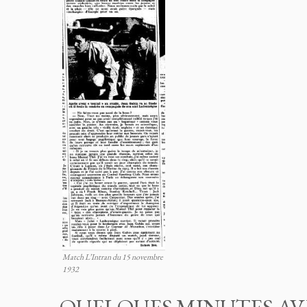
Match L’Intran du 15 novembre
1932