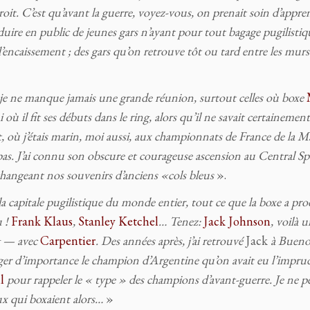
droit. C’est qu’avant la guerre, voyez-vous, on prenait soin d’appre
uire en public de jeunes gars n’ayant pour tout bagage pugilisti
 d’encaissement ; des gars qu’on retrouve tôt ou tard entre les murs
r, je ne manque jamais une grande réunion, surtout celles où boxe
i où il fit ses débuts dans le ring, alors qu’il ne savait certainement
, où j’étais marin, moi aussi, aux championnats de France de la M
 à pas. J’ai connu son obscure et courageuse ascension au Central S
hangeant nos souvenirs d’anciens «cols bleus
».
 la capitale pugilistique du monde entier, tout ce que la boxe a pro
u !
Frank Klaus
,
Stanley Ketchel
… Tenez:
Jack Johnson
, voilà 
ng — avec
Carpentier
. Des années après, j’ai retrouvé
Jack
à Buenos
orriger d’importance le champion d’Argentine qu’on avait eu l’impr
l
pour rappeler le « type » des champions d’avant-guerre. Je ne p
x qui boxaient alors…
»