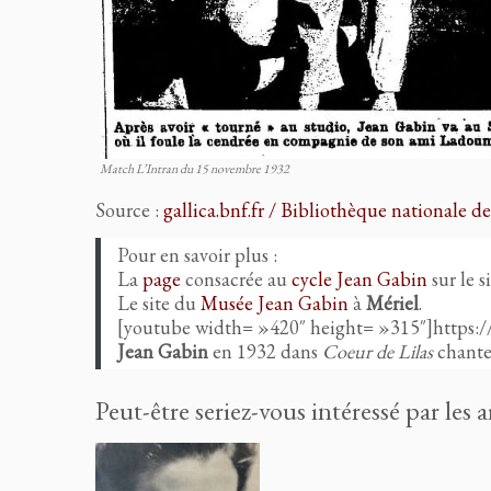
Match L’Intran du 15 novembre 1932
Source :
gallica.bnf.fr / Bibliothèque nationale d
Pour en savoir plus :
La
page
consacrée au
cycle Jean Gabin
sur le s
Le site du
Musée Jean Gabin
à
Mériel
.
[youtube width= »420″ height= »315″]http
Jean Gabin
en 1932 dans
Coeur de Lilas
chant
Peut-être seriez-vous intéressé par les a