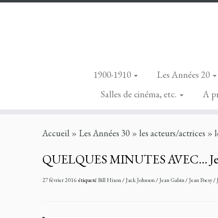
1900-1910
Les Années 20
Salles de cinéma, etc.
A p
Skip
Accueil
»
Les Années 30
»
les acteurs/actrices
»
to
content
QUELQUES MINUTES AVEC… Jean
27 février 2016
étiqueté
Bill Hixon
/
Jack Johnson
/
Jean Gabin
/
Jean Poesy
/