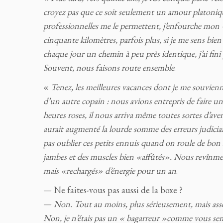
croyez pas que ce soit seulement un amour platoniq
professionnelles me le permettent, j’enfourche mon « 
cinquante kilomètres, parfois plus, si je me sens bien d
chaque jour un chemin à peu près identique, j’ai fini
Souvent, nous faisons route ensemble
.
«
Tenez, les meilleures vacances dont je me souvienn
d’un autre copain : nous avions entrepris de faire u
heures roses, il nous arriva même toutes sortes d’ave
aurait augmenté la lourde somme des erreurs judici
pas oublier ces petits ennuis quand on roule de bo
jambes et des muscles bien «affûtés». Nous revînmes 
mais «rechargés» d’énergie pour un an
.
— Ne faites-vous pas aussi de la boxe ?
—
Non. Tout au moins, plus sérieusement, mais asse
Non, je n’étais pas un « bagarreur »comme vous sembl