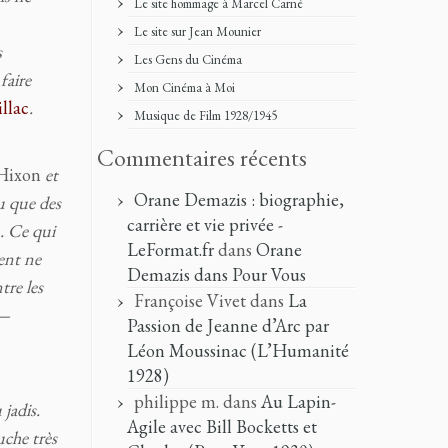
Le site hommage à Marcel Carné
Le site sur Jean Mounier
s
Les Gens du Cinéma
faire
Mon Cinéma à Moi
llac
.
Musique de Film 1928/1945
Commentaires récents
 Hixon
et
Orane Demazis : biographie,
u que des
carrière et vie privée -
n. Ce qui
LeFormat.fr
dans
Orane
ent ne
Demazis dans Pour Vous
tre les
Françoise Vivet
dans
La
s—
Passion de Jeanne d’Arc par
Léon Moussinac (L’Humanité
1928)
philippe m.
dans
Au Lapin-
jadis.
Agile avec Bill Bocketts et
uche très