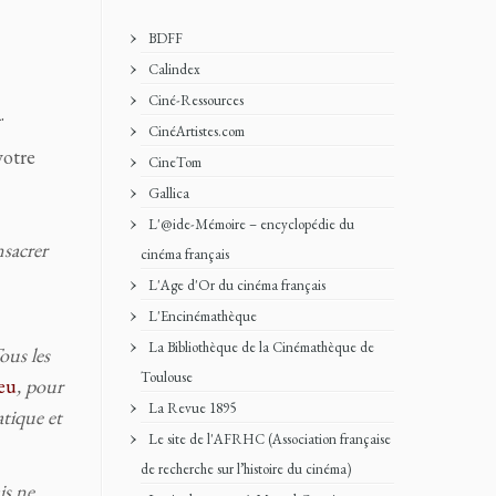
BDFF
Calindex
Ciné-Ressources
n
.
CinéArtistes.com
votre
CineTom
Gallica
L'@ide-Mémoire – encyclopédie du
nsacrer
cinéma français
L'Age d'Or du cinéma français
L'Encinémathèque
La Bibliothèque de la Cinémathèque de
ous les
Toulouse
eu
, pour
La Revue 1895
tique et
Le site de l'AFRHC (Association française
de recherche sur l’histoire du cinéma)
is ne