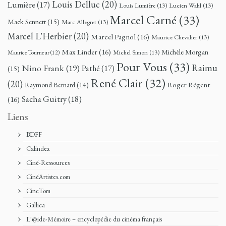
Louis Delluc
(20)
Lumière
(17)
Louis Lumière
(13)
Lucien Wahl
(13)
Marcel Carné
(33)
Mack Sennett
(15)
Marc Allegret
(13)
Marcel L'Herbier
(20)
Marcel Pagnol
(16)
Maurice Chevalier
(13)
Max Linder
(16)
Michèle Morgan
Michel Simon
(13)
Maurice Tourneur
(12)
Pour Vous
(33)
Nino Frank
(19)
Raimu
Pathé
(17)
(15)
René Clair
(32)
(20)
Roger Régent
Raymond Bernard
(14)
Sacha Guitry
(18)
(16)
Liens
BDFF
Calindex
Ciné-Ressources
CinéArtistes.com
CineTom
Gallica
L'@ide-Mémoire – encyclopédie du cinéma français