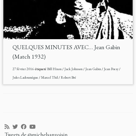
QUELQUES MINUTES AVEC… Jean Gabin
(Match 1932)
27 février 2016
étiqueté
Bill Hixon
/
Jack Johnson
/
Jean Gabin
/
Jean Poesy
/
Jules Ladoumègue
/
Marcel Thil
/
Robert Bré
Tweets de @michelsanvoisin