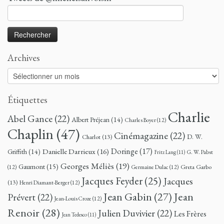
Rechercher :
Archives
Archives
Étiquettes
Charlie
Abel Gance
(22)
Albert Préjean
(14)
Charles Boyer
(12)
Chaplin
(47)
Cinémagazine
(22)
D. W.
Charlot
(13)
Doringe
(17)
Danielle Darrieux
(16)
Griffith
(14)
G. W. Pabst
Fritz Lang
(11)
Georges Méliès
(19)
Gaumont
(15)
Greta Garbo
(12)
Germaine Dulac
(12)
Jacques Feyder
(25)
Jacques
(13)
Henri Diamant-Berger
(12)
Jean
Jean Gabin
(27)
Prévert
(22)
Jean-Louis Croze
(12)
Renoir
(28)
Julien Duvivier
(22)
Les Frères
Jean Tedesco
(11)