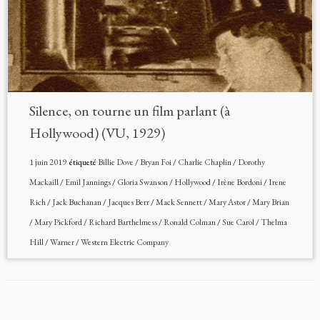
Silence, on tourne un film parlant (à
Hollywood) (VU, 1929)
1 juin 2019
étiqueté
Billie Dove
/
Bryan Foi
/
Charlie Chaplin
/
Dorothy
Mackaill
/
Emil Jannings
/
Gloria Swanson
/
Hollywood
/
Irène Bordoni
/
Irene
Rich
/
Jack Buchanan
/
Jacques Berr
/
Mack Sennett
/
Mary Astor
/
Mary Brian
/
Mary Pickford
/
Richard Barthelmess
/
Ronald Colman
/
Sue Carol
/
Thelma
Hill
/
Warner
/
Western Electric Company