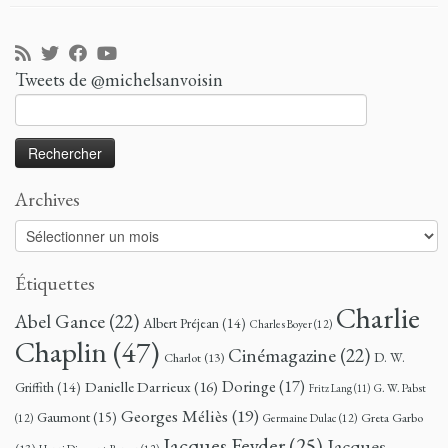
Tweets de @michelsanvoisin
Rechercher :
Archives
Archives
Étiquettes
Charlie
Abel Gance
(22)
Albert Préjean
(14)
Charles Boyer
(12)
Chaplin
(47)
Cinémagazine
(22)
D. W.
Charlot
(13)
Doringe
(17)
Danielle Darrieux
(16)
Griffith
(14)
G. W. Pabst
Fritz Lang
(11)
Georges Méliès
(19)
Gaumont
(15)
Greta Garbo
(12)
Germaine Dulac
(12)
Jacques Feyder
(25)
Jacques