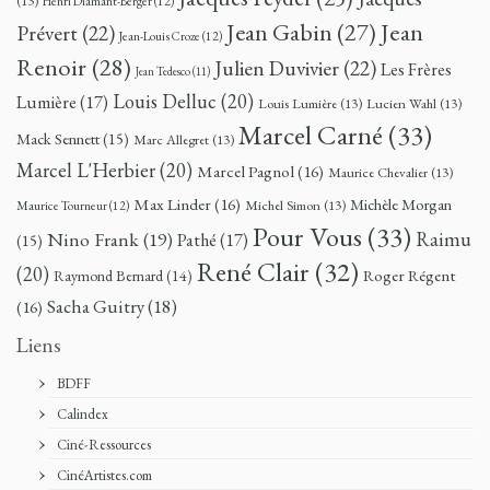
(13)
Henri Diamant-Berger
(12)
Jean
Jean Gabin
(27)
Prévert
(22)
Jean-Louis Croze
(12)
Renoir
(28)
Julien Duvivier
(22)
Les Frères
Jean Tedesco
(11)
Louis Delluc
(20)
Lumière
(17)
Louis Lumière
(13)
Lucien Wahl
(13)
Marcel Carné
(33)
Mack Sennett
(15)
Marc Allegret
(13)
Marcel L'Herbier
(20)
Marcel Pagnol
(16)
Maurice Chevalier
(13)
Max Linder
(16)
Michèle Morgan
Michel Simon
(13)
Maurice Tourneur
(12)
Pour Vous
(33)
Nino Frank
(19)
Raimu
Pathé
(17)
(15)
René Clair
(32)
(20)
Roger Régent
Raymond Bernard
(14)
Sacha Guitry
(18)
(16)
Liens
BDFF
Calindex
Ciné-Ressources
CinéArtistes.com