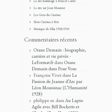
Le site hommage à Marcel Carné
Le site sur Jean Mounier
Les Gens du Cinéma
Mon Cinéma à Moi
Musique de Film 1928/1945
Commentaires récents
Orane Demazis : biographie,
carrière et vie privée -
LeFormat.fr
dans
Orane
Demazis dans Pour Vous
Françoise Vivet
dans
La
Passion de Jeanne d’Arc par
Léon Moussinac (L’Humanité
1928)
philippe m.
dans
Au Lapin-
Agile avec Bill Bocketts et