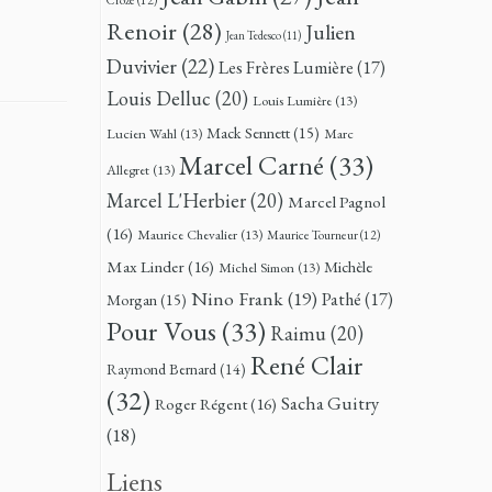
Renoir
(28)
Julien
Jean Tedesco
(11)
Duvivier
(22)
Les Frères Lumière
(17)
Louis Delluc
(20)
Louis Lumière
(13)
Mack Sennett
(15)
Lucien Wahl
(13)
Marc
Marcel Carné
(33)
Allegret
(13)
Marcel L'Herbier
(20)
Marcel Pagnol
(16)
Maurice Chevalier
(13)
Maurice Tourneur
(12)
Max Linder
(16)
Michèle
Michel Simon
(13)
Nino Frank
(19)
Pathé
(17)
Morgan
(15)
Pour Vous
(33)
Raimu
(20)
René Clair
Raymond Bernard
(14)
(32)
Sacha Guitry
Roger Régent
(16)
(18)
Liens