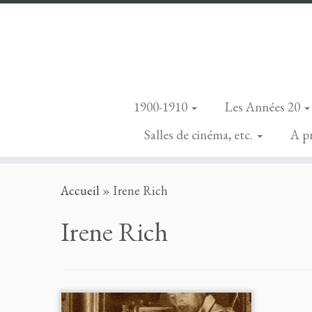
1900-1910
Les Années 20
Salles de cinéma, etc.
A p
Skip
Accueil
»
Irene Rich
to
content
Irene Rich