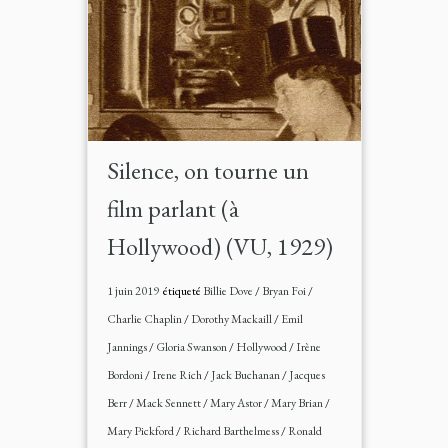
Silence, on tourne un
film parlant (à
Hollywood) (VU, 1929)
1 juin 2019
étiqueté
Billie Dove
/
Bryan Foi
/
Charlie Chaplin
/
Dorothy Mackaill
/
Emil
Jannings
/
Gloria Swanson
/
Hollywood
/
Irène
Bordoni
/
Irene Rich
/
Jack Buchanan
/
Jacques
Berr
/
Mack Sennett
/
Mary Astor
/
Mary Brian
/
Mary Pickford
/
Richard Barthelmess
/
Ronald