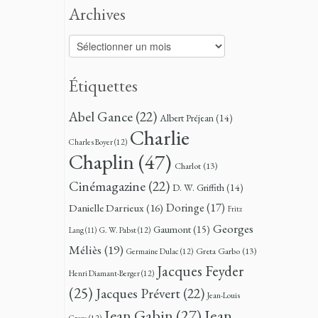
Archives
Archives
Étiquettes
Abel Gance
(22)
Albert Préjean
(14)
Charlie
Charles Boyer
(12)
Chaplin
(47)
Charlot
(13)
Cinémagazine
(22)
D. W. Griffith
(14)
Doringe
(17)
Danielle Darrieux
(16)
Fritz
Georges
Gaumont
(15)
G. W. Pabst
(12)
Lang
(11)
Méliès
(19)
Greta Garbo
(13)
Germaine Dulac
(12)
Jacques Feyder
Henri Diamant-Berger
(12)
(25)
Jacques Prévert
(22)
Jean-Louis
Jean
Jean Gabin
(27)
Croze
(12)