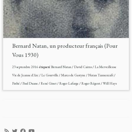
Bernard Natan, un producteur français (Pour
Vous 1930)
23 septembre 2016
étiqueté
Bernard Natan
/
David Cairns
/
La Merveilleuse
Vie de Jeanne d'Arc
/
Le Gourville
/
Marco de Gastyne
/
Natan Tannenzaft
/
Pathé
/
Paul Duane
/
René Ginet
/
Roger Lafarge
/
Roger Régent
/
Will Hays