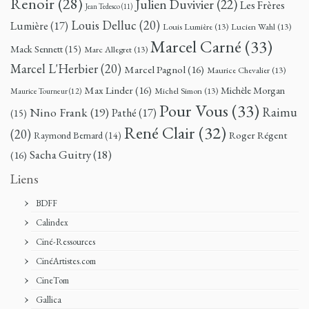
Renoir
(28)
Julien Duvivier
(22)
Les Frères
Jean Tedesco
(11)
Louis Delluc
(20)
Lumière
(17)
Louis Lumière
(13)
Lucien Wahl
(13)
Marcel Carné
(33)
Mack Sennett
(15)
Marc Allegret
(13)
Marcel L'Herbier
(20)
Marcel Pagnol
(16)
Maurice Chevalier
(13)
Max Linder
(16)
Michèle Morgan
Michel Simon
(13)
Maurice Tourneur
(12)
Pour Vous
(33)
Nino Frank
(19)
Raimu
Pathé
(17)
(15)
René Clair
(32)
(20)
Roger Régent
Raymond Bernard
(14)
Sacha Guitry
(18)
(16)
Liens
BDFF
Calindex
Ciné-Ressources
CinéArtistes.com
CineTom
Gallica