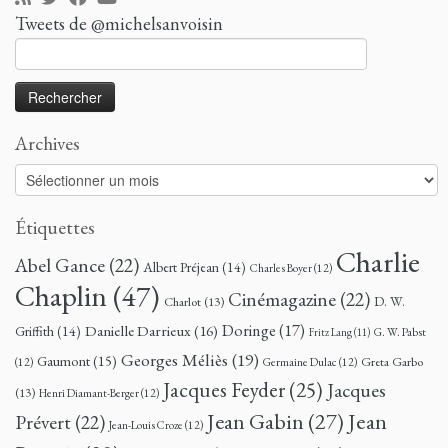
Tweets de @michelsanvoisin
Rechercher :
Archives
Archives
Étiquettes
Charlie
Abel Gance
(22)
Albert Préjean
(14)
Charles Boyer
(12)
Chaplin
(47)
Cinémagazine
(22)
D. W.
Charlot
(13)
Doringe
(17)
Danielle Darrieux
(16)
Griffith
(14)
G. W. Pabst
Fritz Lang
(11)
Georges Méliès
(19)
Gaumont
(15)
Greta Garbo
(12)
Germaine Dulac
(12)
Jacques Feyder
(25)
Jacques
(13)
Henri Diamant-Berger
(12)
Jean
Jean Gabin
(27)
Prévert
(22)
Jean-Louis Croze
(12)