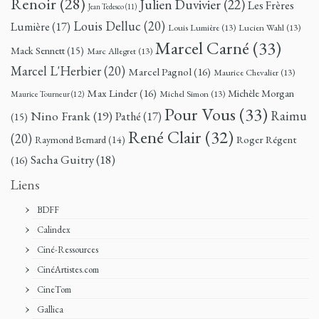
Renoir
(28)
Julien Duvivier
(22)
Les Frères
Jean Tedesco
(11)
Louis Delluc
(20)
Lumière
(17)
Louis Lumière
(13)
Lucien Wahl
(13)
Marcel Carné
(33)
Mack Sennett
(15)
Marc Allegret
(13)
Marcel L'Herbier
(20)
Marcel Pagnol
(16)
Maurice Chevalier
(13)
Max Linder
(16)
Michèle Morgan
Michel Simon
(13)
Maurice Tourneur
(12)
Pour Vous
(33)
Nino Frank
(19)
Raimu
Pathé
(17)
(15)
René Clair
(32)
(20)
Roger Régent
Raymond Bernard
(14)
Sacha Guitry
(18)
(16)
Liens
BDFF
Calindex
Ciné-Ressources
CinéArtistes.com
CineTom
Gallica