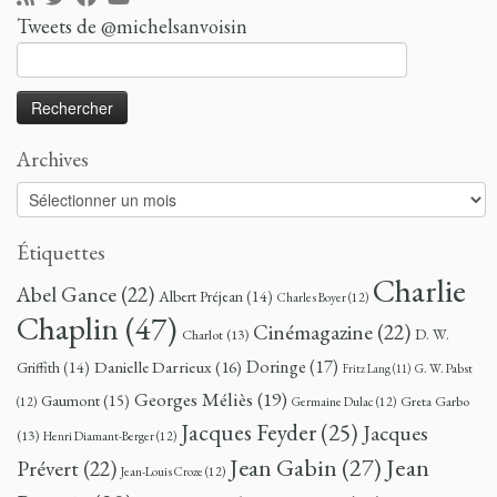
Tweets de @michelsanvoisin
Rechercher :
Archives
Archives
Étiquettes
Charlie
Abel Gance
(22)
Albert Préjean
(14)
Charles Boyer
(12)
Chaplin
(47)
Cinémagazine
(22)
D. W.
Charlot
(13)
Doringe
(17)
Danielle Darrieux
(16)
Griffith
(14)
G. W. Pabst
Fritz Lang
(11)
Georges Méliès
(19)
Gaumont
(15)
Greta Garbo
(12)
Germaine Dulac
(12)
Jacques Feyder
(25)
Jacques
(13)
Henri Diamant-Berger
(12)
Jean
Jean Gabin
(27)
Prévert
(22)
Jean-Louis Croze
(12)