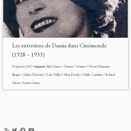
Les entretiens de Damia dans Cinémonde
(1928 – 1933)
21 janvier 2017
étiqueté
Abel Gance
/
Damia
/
Gémier
/
Henri Diamant-
Berger
/
Julien Duvivier
/
Loïe Füller
/
Max Dearly
/
Odile Cambier
/
Robert
Salvat
/
Sacha Guitry