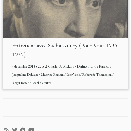
Entretiens avec Sacha Guitry (Pour Vous 1935-
1939)
4 décembre 2015
étiqueté
Charles-A. Rickard
/
Doringe
/
Elvire Popesco
/
Jacqueline Delubac
/
Maurice Romain
/
Pour Vous
/
Robert de Thomasson
/
Roger Régent
/
Sacha Guitry