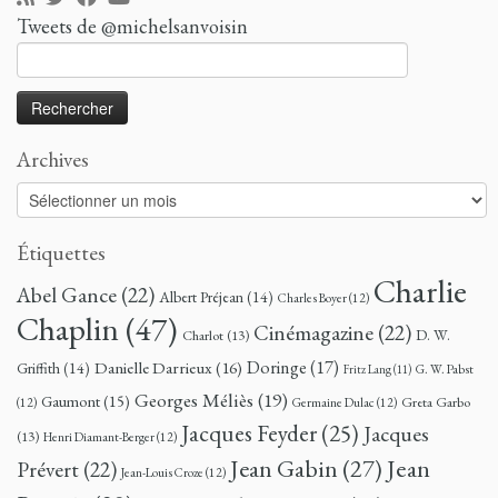
Tweets de @michelsanvoisin
Rechercher :
Archives
Archives
Étiquettes
Charlie
Abel Gance
(22)
Albert Préjean
(14)
Charles Boyer
(12)
Chaplin
(47)
Cinémagazine
(22)
D. W.
Charlot
(13)
Doringe
(17)
Danielle Darrieux
(16)
Griffith
(14)
G. W. Pabst
Fritz Lang
(11)
Georges Méliès
(19)
Gaumont
(15)
Greta Garbo
(12)
Germaine Dulac
(12)
Jacques Feyder
(25)
Jacques
(13)
Henri Diamant-Berger
(12)
Jean
Jean Gabin
(27)
Prévert
(22)
Jean-Louis Croze
(12)