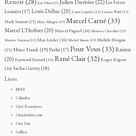
Renoir
(28)
Julien Duvivier
(22)
Les Frères
Jean Tedesco
(11)
Louis Delluc
(20)
Lumière
(17)
Louis Lumière
(13)
Lucien Wahl
(13)
Marcel Carné
(33)
Mack Sennett
(15)
Marc Allegret
(13)
Marcel L'Herbier
(20)
Marcel Pagnol
(16)
Maurice Chevalier
(13)
Max Linder
(16)
Michèle Morgan
Michel Simon
(13)
Maurice Tourneur
(12)
Pour Vous
(33)
Nino Frank
(19)
Raimu
Pathé
(17)
(15)
René Clair
(32)
(20)
Roger Régent
Raymond Bernard
(14)
Sacha Guitry
(18)
(16)
Liens
BDFF
Calindex
Ciné-Ressources
CinéArtistes.com
CineTom
Gallica