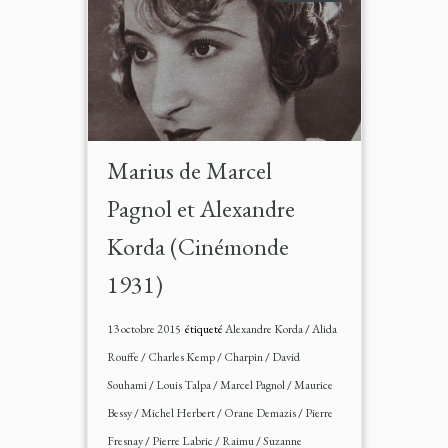
Marius de Marcel
Pagnol et Alexandre
Korda (Cinémonde
1931)
13 octobre 2015
étiqueté
Alexandre Korda
/
Alida
Rouffe
/
Charles Kemp
/
Charpin
/
David
Souhami
/
Louis Talpa
/
Marcel Pagnol
/
Maurice
Bessy
/
Michel Herbert
/
Orane Demazis
/
Pierre
Fresnay
/
Pierre Labric
/
Raimu
/
Suzanne