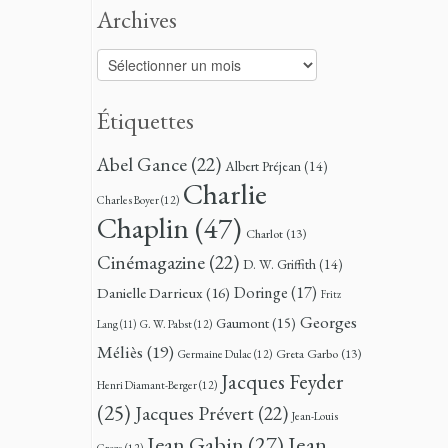
Archives
Archives
Étiquettes
Abel Gance
(22)
Albert Préjean
(14)
Charlie
Charles Boyer
(12)
Chaplin
(47)
Charlot
(13)
Cinémagazine
(22)
D. W. Griffith
(14)
Doringe
(17)
Danielle Darrieux
(16)
Fritz
Georges
Gaumont
(15)
G. W. Pabst
(12)
Lang
(11)
Méliès
(19)
Greta Garbo
(13)
Germaine Dulac
(12)
Jacques Feyder
Henri Diamant-Berger
(12)
(25)
Jacques Prévert
(22)
Jean-Louis
Jean
Jean Gabin
(27)
Croze
(12)