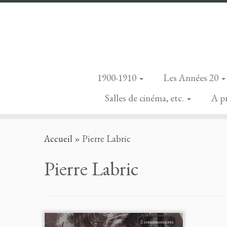
1900-1910
Les Années 20
Salles de cinéma, etc.
A p
Skip
Accueil
»
Pierre Labric
to
content
Pierre Labric
2 commentaires