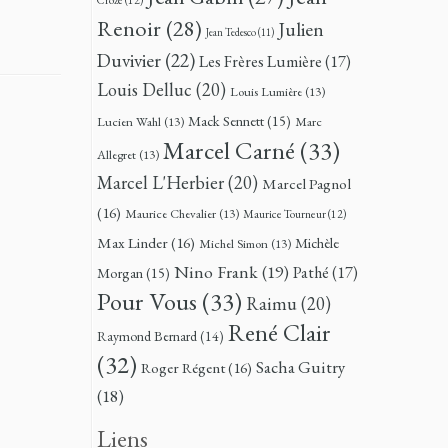
Renoir
(28)
Julien
Jean Tedesco
(11)
Duvivier
(22)
Les Frères Lumière
(17)
Louis Delluc
(20)
Louis Lumière
(13)
Mack Sennett
(15)
Lucien Wahl
(13)
Marc
Marcel Carné
(33)
Allegret
(13)
Marcel L'Herbier
(20)
Marcel Pagnol
(16)
Maurice Chevalier
(13)
Maurice Tourneur
(12)
Max Linder
(16)
Michèle
Michel Simon
(13)
Nino Frank
(19)
Pathé
(17)
Morgan
(15)
Pour Vous
(33)
Raimu
(20)
René Clair
Raymond Bernard
(14)
(32)
Sacha Guitry
Roger Régent
(16)
(18)
Liens