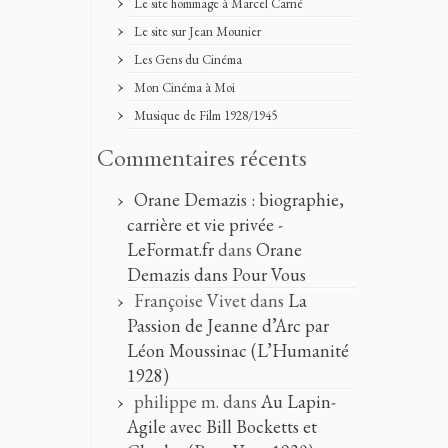
Le site hommage à Marcel Carné
Le site sur Jean Mounier
Les Gens du Cinéma
Mon Cinéma à Moi
Musique de Film 1928/1945
Commentaires récents
Orane Demazis : biographie,
carrière et vie privée -
LeFormat.fr
dans
Orane
Demazis dans Pour Vous
Françoise Vivet
dans
La
Passion de Jeanne d’Arc par
Léon Moussinac (L’Humanité
1928)
philippe m.
dans
Au Lapin-
Agile avec Bill Bocketts et