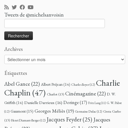
Tweets de @michelsanvoisin
Rechercher :
Archives
Archives
Étiquettes
Charlie
Abel Gance
(22)
Albert Préjean
(14)
Charles Boyer
(12)
Chaplin
(47)
Cinémagazine
(22)
D. W.
Charlot
(13)
Doringe
(17)
Danielle Darrieux
(16)
Griffith
(14)
G. W. Pabst
Fritz Lang
(11)
Georges Méliès
(19)
Gaumont
(15)
Greta Garbo
(12)
Germaine Dulac
(12)
Jacques Feyder
(25)
Jacques
(13)
Henri Diamant-Berger
(12)