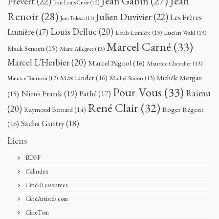
Jean
Jean Gabin
(27)
Prévert
(22)
Jean-Louis Croze
(12)
Renoir
(28)
Julien Duvivier
(22)
Les Frères
Jean Tedesco
(11)
Louis Delluc
(20)
Lumière
(17)
Louis Lumière
(13)
Lucien Wahl
(13)
Marcel Carné
(33)
Mack Sennett
(15)
Marc Allegret
(13)
Marcel L'Herbier
(20)
Marcel Pagnol
(16)
Maurice Chevalier
(13)
Max Linder
(16)
Michèle Morgan
Michel Simon
(13)
Maurice Tourneur
(12)
Pour Vous
(33)
Nino Frank
(19)
Raimu
Pathé
(17)
(15)
René Clair
(32)
(20)
Roger Régent
Raymond Bernard
(14)
Sacha Guitry
(18)
(16)
Liens
BDFF
Calindex
Ciné-Ressources
CinéArtistes.com
CineTom