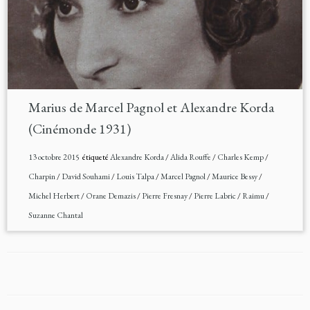
Marius de Marcel Pagnol et Alexandre Korda
(Cinémonde 1931)
13 octobre 2015
étiqueté
Alexandre Korda
/
Alida Rouffe
/
Charles Kemp
/
Charpin
/
David Souhami
/
Louis Talpa
/
Marcel Pagnol
/
Maurice Bessy
/
Michel Herbert
/
Orane Demazis
/
Pierre Fresnay
/
Pierre Labric
/
Raimu
/
Suzanne Chantal