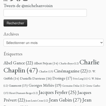
Tweets de @michelsanvoisin
Rechercher :
Archives
Archives
Étiquettes
Charlie
Abel Gance
(22)
Albert Préjean
(14)
Charles Boyer
(12)
Chaplin
(47)
Cinémagazine
(22)
D. W.
Charlot
(13)
Doringe
(17)
Danielle Darrieux
(16)
Griffith
(14)
G. W. Pabst
Fritz Lang
(11)
Georges Méliès
(19)
Gaumont
(15)
Greta Garbo
(12)
Germaine Dulac
(12)
Jacques Feyder
(25)
Jacques
(13)
Henri Diamant-Berger
(12)
Jean
Jean Gabin
(27)
Prévert
(22)
Jean-Louis Croze
(12)