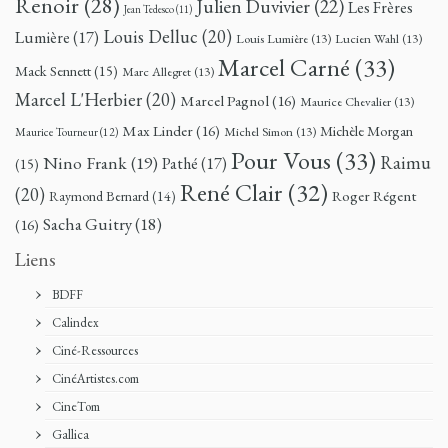
Renoir
(28)
Julien Duvivier
(22)
Les Frères
Jean Tedesco
(11)
Louis Delluc
(20)
Lumière
(17)
Louis Lumière
(13)
Lucien Wahl
(13)
Marcel Carné
(33)
Mack Sennett
(15)
Marc Allegret
(13)
Marcel L'Herbier
(20)
Marcel Pagnol
(16)
Maurice Chevalier
(13)
Max Linder
(16)
Michèle Morgan
Michel Simon
(13)
Maurice Tourneur
(12)
Pour Vous
(33)
Nino Frank
(19)
Raimu
Pathé
(17)
(15)
René Clair
(32)
(20)
Roger Régent
Raymond Bernard
(14)
Sacha Guitry
(18)
(16)
Liens
BDFF
Calindex
Ciné-Ressources
CinéArtistes.com
CineTom
Gallica