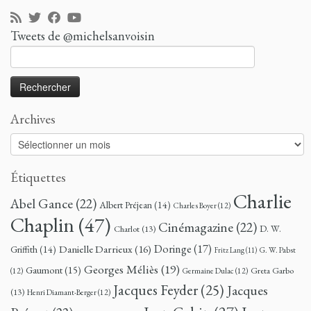
Tweets de @michelsanvoisin
Rechercher :
Archives
Archives
Étiquettes
Charlie
Abel Gance
(22)
Albert Préjean
(14)
Charles Boyer
(12)
Chaplin
(47)
Cinémagazine
(22)
D. W.
Charlot
(13)
Doringe
(17)
Danielle Darrieux
(16)
Griffith
(14)
G. W. Pabst
Fritz Lang
(11)
Georges Méliès
(19)
Gaumont
(15)
Greta Garbo
(12)
Germaine Dulac
(12)
Jacques Feyder
(25)
Jacques
(13)
Henri Diamant-Berger
(12)