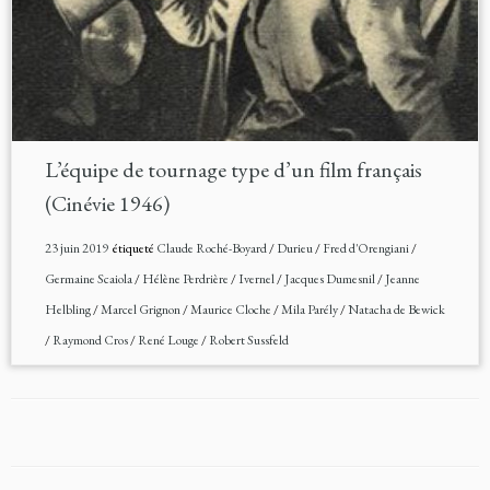
L’équipe de tournage type d’un film français
(Cinévie 1946)
23 juin 2019
étiqueté
Claude Roché-Boyard
/
Durieu
/
Fred d'Orengiani
/
Germaine Scaiola
/
Hélène Perdrière
/
Ivernel
/
Jacques Dumesnil
/
Jeanne
Helbling
/
Marcel Grignon
/
Maurice Cloche
/
Mila Parély
/
Natacha de Bewick
/
Raymond Cros
/
René Louge
/
Robert Sussfeld