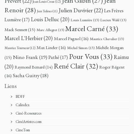
Jean
Jean Gabin
(27)
Prévert
(22)
Jean-Louis Croze
(12)
Renoir
(28)
Julien Duvivier
(22)
Les Frères
Jean Tedesco
(11)
Louis Delluc
(20)
Lumière
(17)
Louis Lumière
(13)
Lucien Wahl
(13)
Marcel Carné
(33)
Mack Sennett
(15)
Marc Allegret
(13)
Marcel L'Herbier
(20)
Marcel Pagnol
(16)
Maurice Chevalier
(13)
Max Linder
(16)
Michèle Morgan
Michel Simon
(13)
Maurice Tourneur
(12)
Pour Vous
(33)
Nino Frank
(19)
Raimu
Pathé
(17)
(15)
René Clair
(32)
(20)
Roger Régent
Raymond Bernard
(14)
Sacha Guitry
(18)
(16)
Liens
BDFF
Calindex
Ciné-Ressources
CinéArtistes.com
CineTom