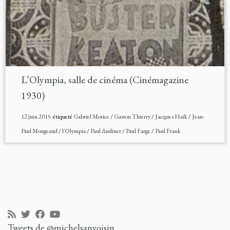
L’Olympia, salle de cinéma (Cinémagazine
1930)
12 juin 2015
étiqueté
Gabriel Morice
/
Gaston Thierry
/
Jacques Haïk
/
Jean-
Paul Mongeaud
/
l'Olympia
/
Paul Audinet
/
Paul Farge
/
Paul Frank
Tweets de @michelsanvoisin