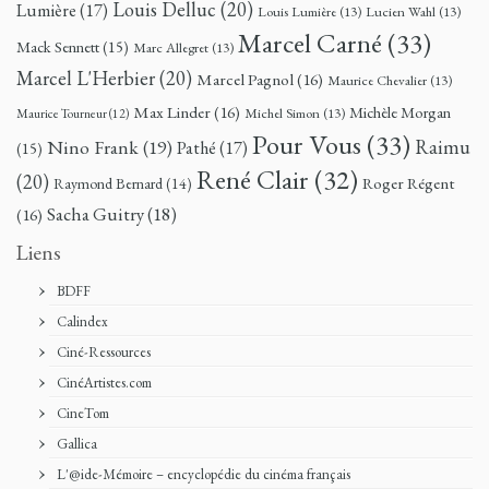
Louis Delluc
(20)
Lumière
(17)
Louis Lumière
(13)
Lucien Wahl
(13)
Marcel Carné
(33)
Mack Sennett
(15)
Marc Allegret
(13)
Marcel L'Herbier
(20)
Marcel Pagnol
(16)
Maurice Chevalier
(13)
Max Linder
(16)
Michèle Morgan
Michel Simon
(13)
Maurice Tourneur
(12)
Pour Vous
(33)
Nino Frank
(19)
Raimu
Pathé
(17)
(15)
René Clair
(32)
(20)
Roger Régent
Raymond Bernard
(14)
Sacha Guitry
(18)
(16)
Liens
BDFF
Calindex
Ciné-Ressources
CinéArtistes.com
CineTom
Gallica
L'@ide-Mémoire – encyclopédie du cinéma français