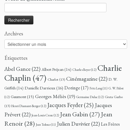
Rechercher :
Archives
Archives
Étiquettes
Charlie
Abel Gance
(22)
Albert Préjean
(14)
Charles Boyer
(12)
Chaplin
(47)
Cinémagazine
(22)
D. W.
Charlot
(13)
Doringe
(17)
Danielle Darrieux
(16)
Griffith
(14)
G. W. Pabst
Fritz Lang
(11)
Georges Méliès
(19)
Gaumont
(15)
Greta Garbo
(12)
Germaine Dulac
(12)
Jacques Feyder
(25)
Jacques
(13)
Henri Diamant-Berger
(12)
Jean
Jean Gabin
(27)
Prévert
(22)
Jean-Louis Croze
(12)
Renoir
(28)
Julien Duvivier
(22)
Les Frères
Jean Tedesco
(11)