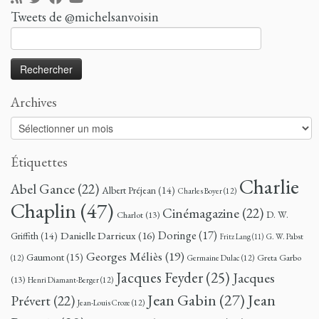
Tweets de @michelsanvoisin
Rechercher :
Archives
Archives
Étiquettes
Charlie
Abel Gance
(22)
Albert Préjean
(14)
Charles Boyer
(12)
Chaplin
(47)
Cinémagazine
(22)
D. W.
Charlot
(13)
Doringe
(17)
Danielle Darrieux
(16)
Griffith
(14)
G. W. Pabst
Fritz Lang
(11)
Georges Méliès
(19)
Gaumont
(15)
Greta Garbo
(12)
Germaine Dulac
(12)
Jacques Feyder
(25)
Jacques
(13)
Henri Diamant-Berger
(12)
Jean
Jean Gabin
(27)
Prévert
(22)
Jean-Louis Croze
(12)