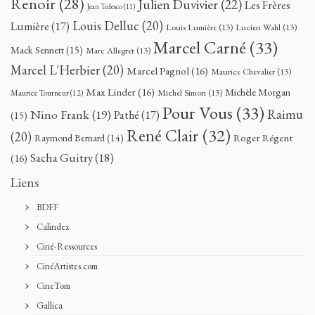
Renoir
(28)
Julien Duvivier
(22)
Les Frères
Jean Tedesco
(11)
Louis Delluc
(20)
Lumière
(17)
Louis Lumière
(13)
Lucien Wahl
(13)
Marcel Carné
(33)
Mack Sennett
(15)
Marc Allegret
(13)
Marcel L'Herbier
(20)
Marcel Pagnol
(16)
Maurice Chevalier
(13)
Max Linder
(16)
Michèle Morgan
Michel Simon
(13)
Maurice Tourneur
(12)
Pour Vous
(33)
Nino Frank
(19)
Raimu
Pathé
(17)
(15)
René Clair
(32)
(20)
Roger Régent
Raymond Bernard
(14)
Sacha Guitry
(18)
(16)
Liens
BDFF
Calindex
Ciné-Ressources
CinéArtistes.com
CineTom
Gallica