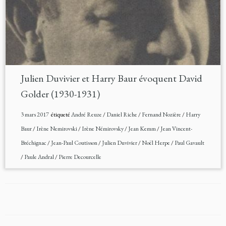
Julien Duvivier et Harry Baur évoquent David
Golder (1930-1931)
3 mars 2017
étiqueté
André Reuze
/
Daniel Riche
/
Fernand Nozière
/
Harry
Baur
/
Irène Nemirovski
/
Irène Némirovsky
/
Jean Kemm
/
Jean Vincent-
Bréchignac
/
Jean-Paul Coutisson
/
Julien Duvivier
/
Noël Herpe
/
Paul Gavault
/
Paule Andral
/
Pierre Decourcelle