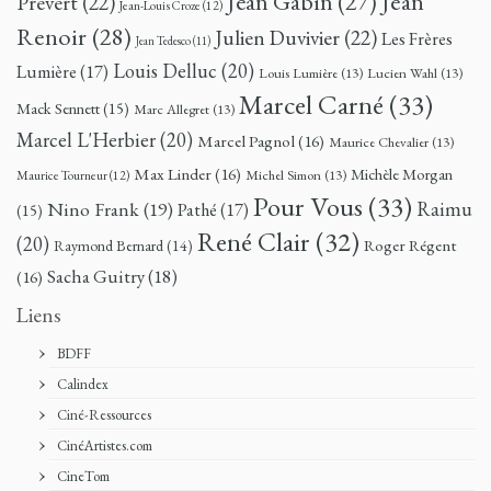
Jean
Jean Gabin
(27)
Prévert
(22)
Jean-Louis Croze
(12)
Renoir
(28)
Julien Duvivier
(22)
Les Frères
Jean Tedesco
(11)
Louis Delluc
(20)
Lumière
(17)
Louis Lumière
(13)
Lucien Wahl
(13)
Marcel Carné
(33)
Mack Sennett
(15)
Marc Allegret
(13)
Marcel L'Herbier
(20)
Marcel Pagnol
(16)
Maurice Chevalier
(13)
Max Linder
(16)
Michèle Morgan
Michel Simon
(13)
Maurice Tourneur
(12)
Pour Vous
(33)
Nino Frank
(19)
Raimu
Pathé
(17)
(15)
René Clair
(32)
(20)
Roger Régent
Raymond Bernard
(14)
Sacha Guitry
(18)
(16)
Liens
BDFF
Calindex
Ciné-Ressources
CinéArtistes.com
CineTom