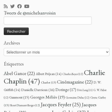
Tweets de @michelsanvoisin
Rechercher :
Archives
Archives
Étiquettes
Charlie
Abel Gance
(22)
Albert Préjean
(14)
Charles Boyer
(12)
Chaplin
(47)
Cinémagazine
(22)
D. W.
Charlot
(13)
Doringe
(17)
Danielle Darrieux
(16)
Griffith
(14)
G. W. Pabst
Fritz Lang
(11)
Georges Méliès
(19)
Gaumont
(15)
Greta Garbo
(12)
Germaine Dulac
(12)
Jacques Feyder
(25)
Jacques
(13)
Henri Diamant-Berger
(12)