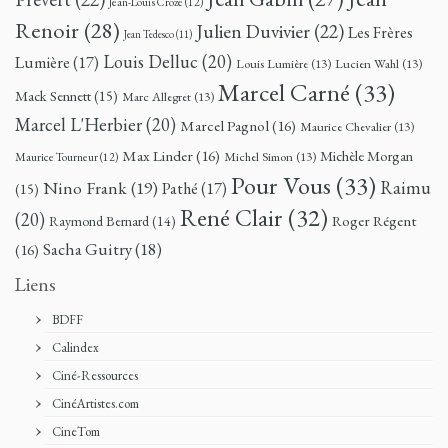
Jean-Louis Croze
(12)
Renoir
(28)
Julien Duvivier
(22)
Les Frères
Jean Tedesco
(11)
Louis Delluc
(20)
Lumière
(17)
Louis Lumière
(13)
Lucien Wahl
(13)
Marcel Carné
(33)
Mack Sennett
(15)
Marc Allegret
(13)
Marcel L'Herbier
(20)
Marcel Pagnol
(16)
Maurice Chevalier
(13)
Max Linder
(16)
Michèle Morgan
Michel Simon
(13)
Maurice Tourneur
(12)
Pour Vous
(33)
Nino Frank
(19)
Raimu
Pathé
(17)
(15)
René Clair
(32)
(20)
Roger Régent
Raymond Bernard
(14)
Sacha Guitry
(18)
(16)
Liens
BDFF
Calindex
Ciné-Ressources
CinéArtistes.com
CineTom