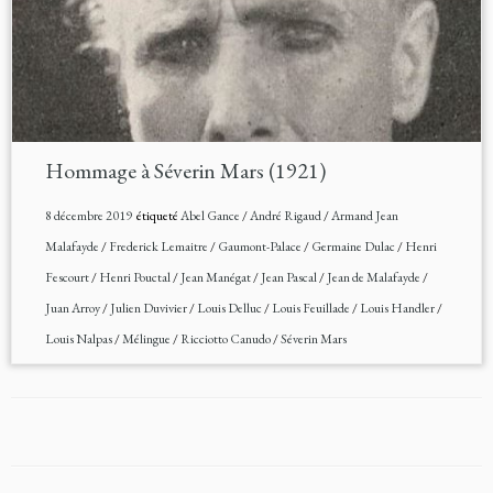
Hommage à Séverin Mars (1921)
8 décembre 2019
étiqueté
Abel Gance
/
André Rigaud
/
Armand Jean
Malafayde
/
Frederick Lemaitre
/
Gaumont-Palace
/
Germaine Dulac
/
Henri
Fescourt
/
Henri Pouctal
/
Jean Manégat
/
Jean Pascal
/
Jean de Malafayde
/
Juan Arroy
/
Julien Duvivier
/
Louis Delluc
/
Louis Feuillade
/
Louis Handler
/
Louis Nalpas
/
Mélingue
/
Ricciotto Canudo
/
Séverin Mars