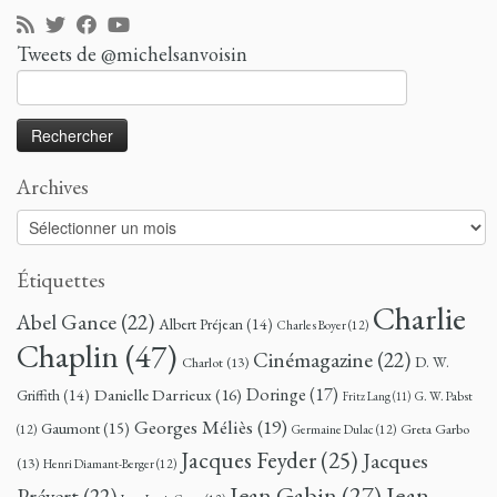
Tweets de @michelsanvoisin
Rechercher :
Archives
Archives
Étiquettes
Charlie
Abel Gance
(22)
Albert Préjean
(14)
Charles Boyer
(12)
Chaplin
(47)
Cinémagazine
(22)
D. W.
Charlot
(13)
Doringe
(17)
Danielle Darrieux
(16)
Griffith
(14)
G. W. Pabst
Fritz Lang
(11)
Georges Méliès
(19)
Gaumont
(15)
Greta Garbo
(12)
Germaine Dulac
(12)
Jacques Feyder
(25)
Jacques
(13)
Henri Diamant-Berger
(12)
Jean
Jean Gabin
(27)
Prévert
(22)