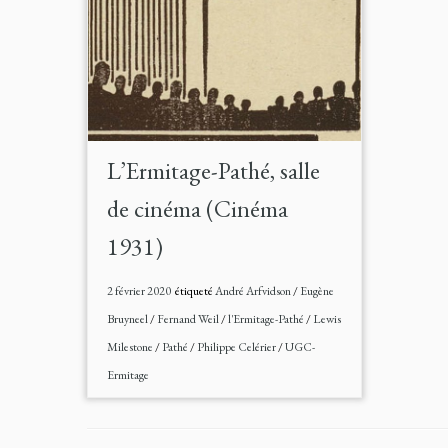
L’Ermitage-Pathé, salle
de cinéma (Cinéma
1931)
2 février 2020
étiqueté
André Arfvidson
/
Eugène
Bruyneel
/
Fernand Weil
/
l'Ermitage-Pathé
/
Lewis
Milestone
/
Pathé
/
Philippe Celérier
/
UGC-
Ermitage