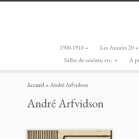
1900-1910
Les Années 20
Salles de cinéma, etc.
A p
Skip
Accueil
»
André Arfvidson
to
content
André Arfvidson