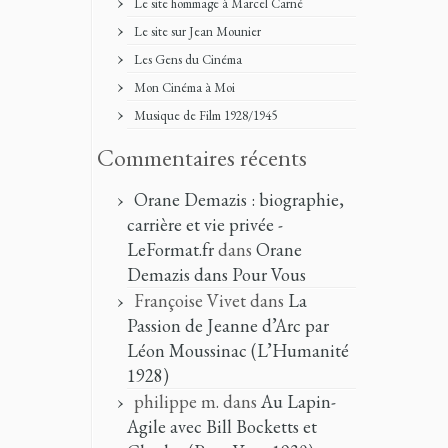
Le site hommage à Marcel Carné
Le site sur Jean Mounier
Les Gens du Cinéma
Mon Cinéma à Moi
Musique de Film 1928/1945
Commentaires récents
Orane Demazis : biographie,
carrière et vie privée -
LeFormat.fr
dans
Orane
Demazis dans Pour Vous
Françoise Vivet
dans
La
Passion de Jeanne d’Arc par
Léon Moussinac (L’Humanité
1928)
philippe m.
dans
Au Lapin-
Agile avec Bill Bocketts et