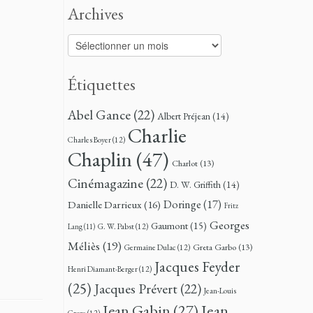
Archives
Archives
Étiquettes
Abel Gance
(22)
Albert Préjean
(14)
Charlie
Charles Boyer
(12)
Chaplin
(47)
Charlot
(13)
Cinémagazine
(22)
D. W. Griffith
(14)
Doringe
(17)
Danielle Darrieux
(16)
Fritz
Georges
Gaumont
(15)
G. W. Pabst
(12)
Lang
(11)
Méliès
(19)
Greta Garbo
(13)
Germaine Dulac
(12)
Jacques Feyder
Henri Diamant-Berger
(12)
(25)
Jacques Prévert
(22)
Jean-Louis
Jean
Jean Gabin
(27)
Croze
(12)