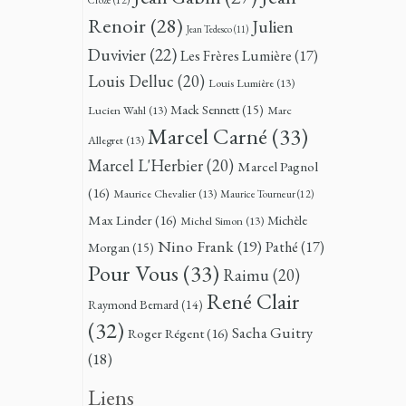
Renoir
(28)
Julien
Jean Tedesco
(11)
Duvivier
(22)
Les Frères Lumière
(17)
Louis Delluc
(20)
Louis Lumière
(13)
Mack Sennett
(15)
Lucien Wahl
(13)
Marc
Marcel Carné
(33)
Allegret
(13)
Marcel L'Herbier
(20)
Marcel Pagnol
(16)
Maurice Chevalier
(13)
Maurice Tourneur
(12)
Max Linder
(16)
Michèle
Michel Simon
(13)
Nino Frank
(19)
Pathé
(17)
Morgan
(15)
Pour Vous
(33)
Raimu
(20)
René Clair
Raymond Bernard
(14)
(32)
Sacha Guitry
Roger Régent
(16)
(18)
Liens