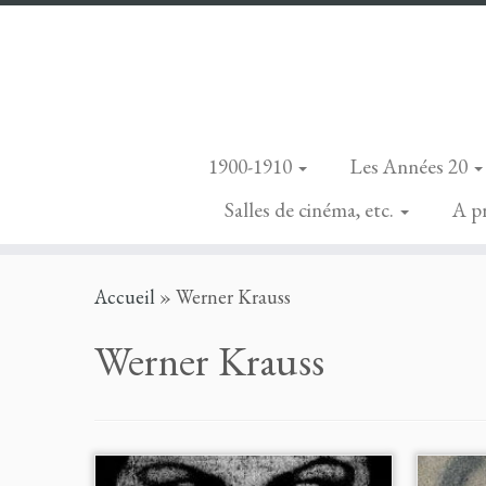
1900-1910
Les Années 20
Salles de cinéma, etc.
A p
Skip
Accueil
»
Werner Krauss
to
content
Werner Krauss