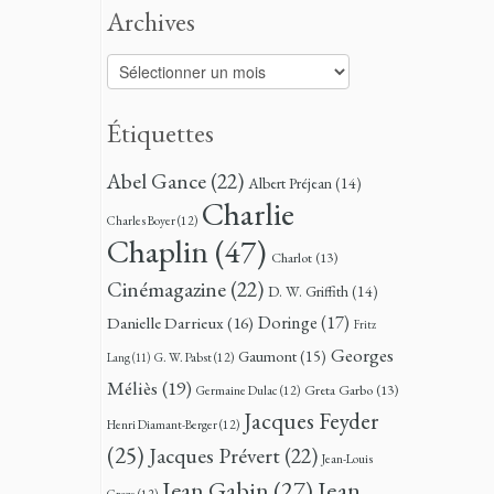
Archives
Archives
Étiquettes
Abel Gance
(22)
Albert Préjean
(14)
Charlie
Charles Boyer
(12)
Chaplin
(47)
Charlot
(13)
Cinémagazine
(22)
D. W. Griffith
(14)
Doringe
(17)
Danielle Darrieux
(16)
Fritz
Georges
Gaumont
(15)
G. W. Pabst
(12)
Lang
(11)
Méliès
(19)
Greta Garbo
(13)
Germaine Dulac
(12)
Jacques Feyder
Henri Diamant-Berger
(12)
(25)
Jacques Prévert
(22)
Jean-Louis
Jean
Jean Gabin
(27)
Croze
(12)