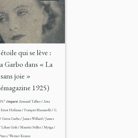
étoile qui se lève :
a Garbo dans « La
sans joie »
émagazine 1925)
2017
étiqueté
Armand Tallier
/
Asta
/
Ernst Hofman
/
François Massarelli
/
G.
/
Greta Garbo
/
James Willard
/
James
/
Lilian Gish
/
Mauritz Stiller
/
Myrga
/
Pines
/
Werner Krauss