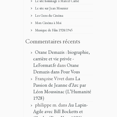
Le site hommage à Marcel Carné
Le site sur Jean Mounier
Les Gens du Cinéma
Mon Cinéma à Moi
Musique de Film 1928/1945
Commentaires récents
Orane Demazis : biographie,
carrière et vie privée -
LeFormat.fr
dans
Orane
Demazis dans Pour Vous
Françoise Vivet
dans
La
Passion de Jeanne d’Arc par
Léon Moussinac (L’Humanité
1928)
philippe m.
dans
Au Lapin-
Agile avec Bill Bocketts et