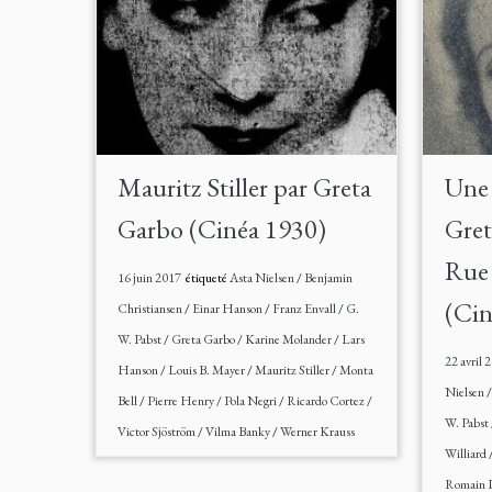
Mauritz Stiller par Greta
Une 
Garbo (Cinéa 1930)
Gret
Rue 
16 juin 2017
étiqueté
Asta Nielsen
/
Benjamin
(Cin
Christiansen
/
Einar Hanson
/
Franz Envall
/
G.
W. Pabst
/
Greta Garbo
/
Karine Molander
/
Lars
22 avril 
Hanson
/
Louis B. Mayer
/
Mauritz Stiller
/
Monta
Nielsen
Bell
/
Pierre Henry
/
Pola Negri
/
Ricardo Cortez
/
W. Pabst
Victor Sjöström
/
Vilma Banky
/
Werner Krauss
Williard
Romain 