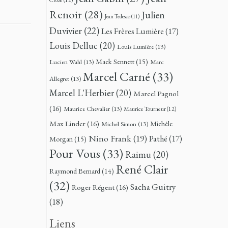
Renoir
(28)
Julien
Jean Tedesco
(11)
Duvivier
(22)
Les Frères Lumière
(17)
Louis Delluc
(20)
Louis Lumière
(13)
Mack Sennett
(15)
Lucien Wahl
(13)
Marc
Marcel Carné
(33)
Allegret
(13)
Marcel L'Herbier
(20)
Marcel Pagnol
(16)
Maurice Chevalier
(13)
Maurice Tourneur
(12)
Max Linder
(16)
Michèle
Michel Simon
(13)
Nino Frank
(19)
Pathé
(17)
Morgan
(15)
Pour Vous
(33)
Raimu
(20)
René Clair
Raymond Bernard
(14)
(32)
Sacha Guitry
Roger Régent
(16)
(18)
Liens