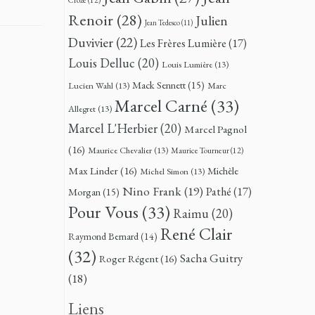
Renoir
(28)
Julien
Jean Tedesco
(11)
Duvivier
(22)
Les Frères Lumière
(17)
Louis Delluc
(20)
Louis Lumière
(13)
Mack Sennett
(15)
Lucien Wahl
(13)
Marc
Marcel Carné
(33)
Allegret
(13)
Marcel L'Herbier
(20)
Marcel Pagnol
(16)
Maurice Chevalier
(13)
Maurice Tourneur
(12)
Max Linder
(16)
Michèle
Michel Simon
(13)
Nino Frank
(19)
Pathé
(17)
Morgan
(15)
Pour Vous
(33)
Raimu
(20)
René Clair
Raymond Bernard
(14)
(32)
Sacha Guitry
Roger Régent
(16)
(18)
Liens