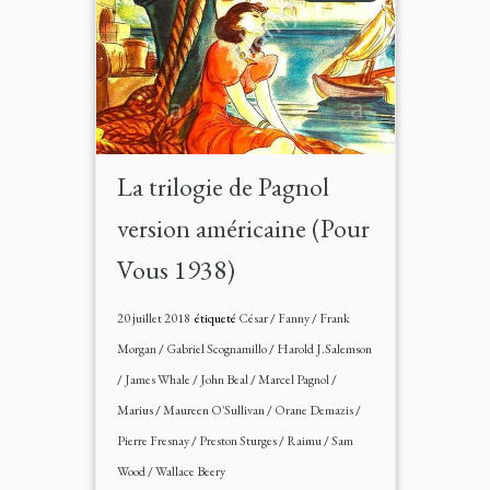
La trilogie de Pagnol
version américaine (Pour
Vous 1938)
20 juillet 2018
étiqueté
César
/
Fanny
/
Frank
Morgan
/
Gabriel Scognamillo
/
Harold J.Salemson
/
James Whale
/
John Beal
/
Marcel Pagnol
/
Marius
/
Maureen O'Sullivan
/
Orane Demazis
/
Pierre Fresnay
/
Preston Sturges
/
Raimu
/
Sam
Wood
/
Wallace Beery