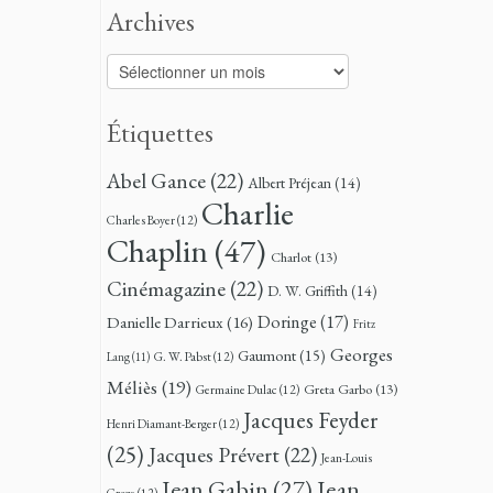
Archives
Archives
Étiquettes
Abel Gance
(22)
Albert Préjean
(14)
Charlie
Charles Boyer
(12)
Chaplin
(47)
Charlot
(13)
Cinémagazine
(22)
D. W. Griffith
(14)
Doringe
(17)
Danielle Darrieux
(16)
Fritz
Georges
Gaumont
(15)
G. W. Pabst
(12)
Lang
(11)
Méliès
(19)
Greta Garbo
(13)
Germaine Dulac
(12)
Jacques Feyder
Henri Diamant-Berger
(12)
(25)
Jacques Prévert
(22)
Jean-Louis
Jean
Jean Gabin
(27)
Croze
(12)