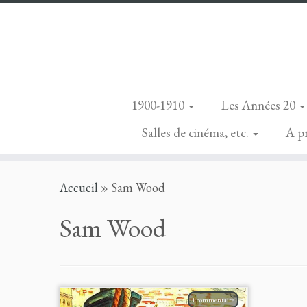
1900-1910
Les Années 20
Salles de cinéma, etc.
A p
Skip
Accueil
»
Sam Wood
to
content
Sam Wood
1 commentaire