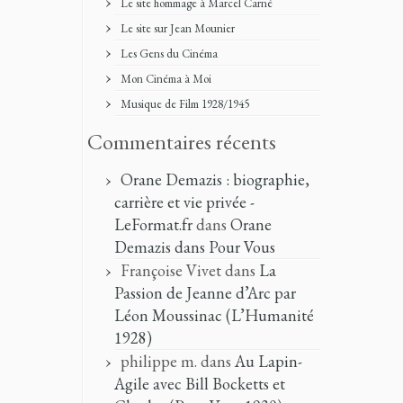
Le site hommage à Marcel Carné
Le site sur Jean Mounier
Les Gens du Cinéma
Mon Cinéma à Moi
Musique de Film 1928/1945
Commentaires récents
Orane Demazis : biographie,
carrière et vie privée -
LeFormat.fr
dans
Orane
Demazis dans Pour Vous
Françoise Vivet
dans
La
Passion de Jeanne d’Arc par
Léon Moussinac (L’Humanité
1928)
philippe m.
dans
Au Lapin-
Agile avec Bill Bocketts et