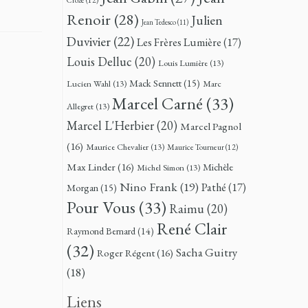
Renoir
(28)
Julien
Jean Tedesco
(11)
Duvivier
(22)
Les Frères Lumière
(17)
Louis Delluc
(20)
Louis Lumière
(13)
Mack Sennett
(15)
Lucien Wahl
(13)
Marc
Marcel Carné
(33)
Allegret
(13)
Marcel L'Herbier
(20)
Marcel Pagnol
(16)
Maurice Chevalier
(13)
Maurice Tourneur
(12)
Max Linder
(16)
Michèle
Michel Simon
(13)
Nino Frank
(19)
Pathé
(17)
Morgan
(15)
Pour Vous
(33)
Raimu
(20)
René Clair
Raymond Bernard
(14)
(32)
Sacha Guitry
Roger Régent
(16)
(18)
Liens