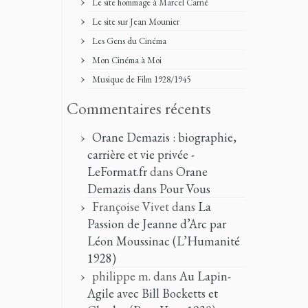
Le site hommage à Marcel Carné
Le site sur Jean Mounier
Les Gens du Cinéma
Mon Cinéma à Moi
Musique de Film 1928/1945
Commentaires récents
Orane Demazis : biographie,
carrière et vie privée -
LeFormat.fr
dans
Orane
Demazis dans Pour Vous
Françoise Vivet
dans
La
Passion de Jeanne d’Arc par
Léon Moussinac (L’Humanité
1928)
philippe m.
dans
Au Lapin-
Agile avec Bill Bocketts et