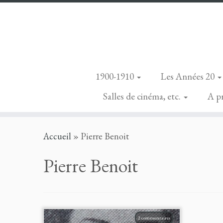
1900-1910
Les Années 20
Salles de cinéma, etc.
A p
Skip
Accueil
»
Pierre Benoit
to
content
Pierre Benoit
2 commentaires