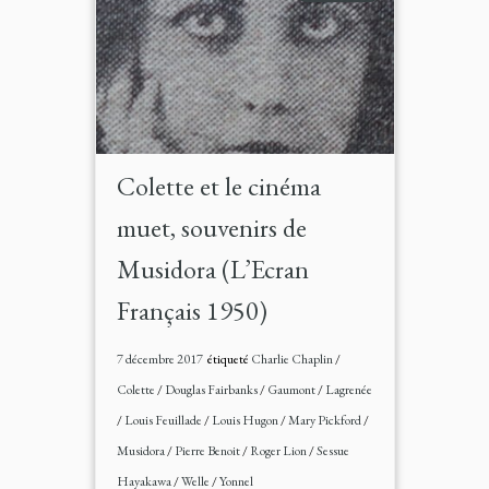
Colette et le cinéma
muet, souvenirs de
Musidora (L’Ecran
Français 1950)
7 décembre 2017
étiqueté
Charlie Chaplin
/
Colette
/
Douglas Fairbanks
/
Gaumont
/
Lagrenée
/
Louis Feuillade
/
Louis Hugon
/
Mary Pickford
/
Musidora
/
Pierre Benoit
/
Roger Lion
/
Sessue
Hayakawa
/
Welle
/
Yonnel