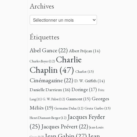
Archives
Archives
Étiquettes
Abel Gance
(22)
Albert Préjean
(14)
Charlie
Charles Boyer
(12)
Chaplin
(47)
Charlot
(13)
Cinémagazine
(22)
D. W. Griffith
(14)
Doringe
(17)
Danielle Darrieux
(16)
Fritz
Georges
Gaumont
(15)
G. W. Pabst
(12)
Lang
(11)
Méliès
(19)
Greta Garbo
(13)
Germaine Dulac
(12)
Jacques Feyder
Henri Diamant-Berger
(12)
(25)
Jacques Prévert
(22)
Jean-Louis
Jean
Jean Gabin
(27)
Croze
(12)