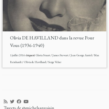
Olivia DE HAVILLAND dans la revue Pour
Vous (1936-1940)
1 juillet 2016
étiqueté
Gloria Stuart
/
James Stewart
/
Jean George Auriol
/
Max
Reinhardt
/
Olivia de Havilland
/
Serge Veber
Tweets de @michelsanvoisin