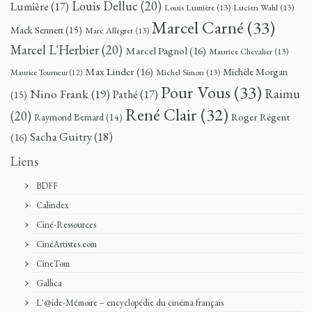
Louis Delluc
(20)
Lumière
(17)
Louis Lumière
(13)
Lucien Wahl
(13)
Marcel Carné
(33)
Mack Sennett
(15)
Marc Allegret
(13)
Marcel L'Herbier
(20)
Marcel Pagnol
(16)
Maurice Chevalier
(13)
Max Linder
(16)
Michèle Morgan
Michel Simon
(13)
Maurice Tourneur
(12)
Pour Vous
(33)
Nino Frank
(19)
Raimu
Pathé
(17)
(15)
René Clair
(32)
(20)
Roger Régent
Raymond Bernard
(14)
Sacha Guitry
(18)
(16)
Liens
BDFF
Calindex
Ciné-Ressources
CinéArtistes.com
CineTom
Gallica
L'@ide-Mémoire – encyclopédie du cinéma français