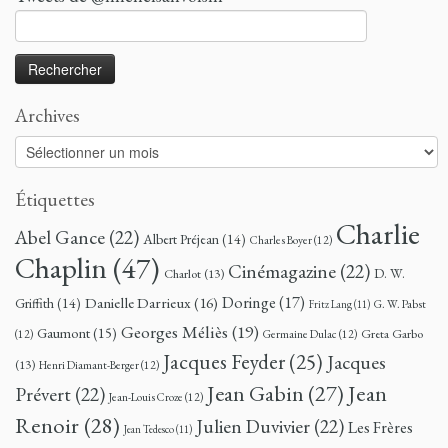
Rechercher :
Archives
Archives
Étiquettes
Charlie
Abel Gance
(22)
Albert Préjean
(14)
Charles Boyer
(12)
Chaplin
(47)
Cinémagazine
(22)
D. W.
Charlot
(13)
Doringe
(17)
Danielle Darrieux
(16)
Griffith
(14)
G. W. Pabst
Fritz Lang
(11)
Georges Méliès
(19)
Gaumont
(15)
Greta Garbo
(12)
Germaine Dulac
(12)
Jacques Feyder
(25)
Jacques
(13)
Henri Diamant-Berger
(12)
Jean
Jean Gabin
(27)
Prévert
(22)
Jean-Louis Croze
(12)
Renoir
(28)
Julien Duvivier
(22)
Les Frères
Jean Tedesco
(11)