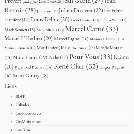
Jean
Jean Gabin
(27)
Prévert
(22)
Jean-Louis Croze
(12)
Renoir
(28)
Julien Duvivier
(22)
Les Frères
Jean Tedesco
(11)
Louis Delluc
(20)
Lumière
(17)
Louis Lumière
(13)
Lucien Wahl
(13)
Marcel Carné
(33)
Mack Sennett
(15)
Marc Allegret
(13)
Marcel L'Herbier
(20)
Marcel Pagnol
(16)
Maurice Chevalier
(13)
Max Linder
(16)
Michèle Morgan
Michel Simon
(13)
Maurice Tourneur
(12)
Pour Vous
(33)
Nino Frank
(19)
Raimu
Pathé
(17)
(15)
René Clair
(32)
(20)
Roger Régent
Raymond Bernard
(14)
Sacha Guitry
(18)
(16)
Liens
BDFF
Calindex
Ciné-Ressources
CinéArtistes.com
CineTom