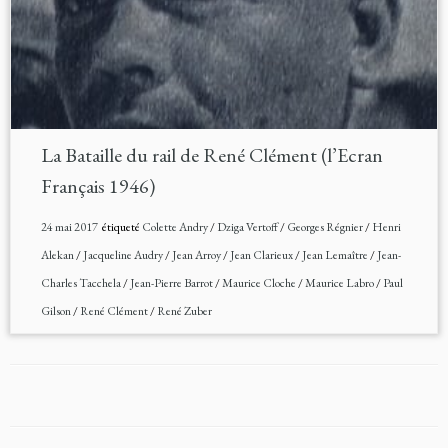
La Bataille du rail de René Clément (l’Ecran
Français 1946)
24 mai 2017
étiqueté
Colette Andry
/
Dziga Vertoff
/
Georges Régnier
/
Henri
Alekan
/
Jacqueline Audry
/
Jean Arroy
/
Jean Clarieux
/
Jean Lemaître
/
Jean-
Charles Tacchela
/
Jean-Pierre Barrot
/
Maurice Cloche
/
Maurice Labro
/
Paul
Gilson
/
René Clément
/
René Zuber