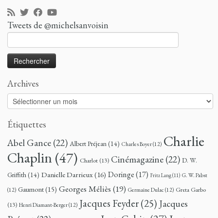
Tweets de @michelsanvoisin
Rechercher :
Archives
Archives
Étiquettes
Charlie
Abel Gance
(22)
Albert Préjean
(14)
Charles Boyer
(12)
Chaplin
(47)
Cinémagazine
(22)
D. W.
Charlot
(13)
Doringe
(17)
Danielle Darrieux
(16)
Griffith
(14)
G. W. Pabst
Fritz Lang
(11)
Georges Méliès
(19)
Gaumont
(15)
Greta Garbo
(12)
Germaine Dulac
(12)
Jacques Feyder
(25)
Jacques
(13)
Henri Diamant-Berger
(12)