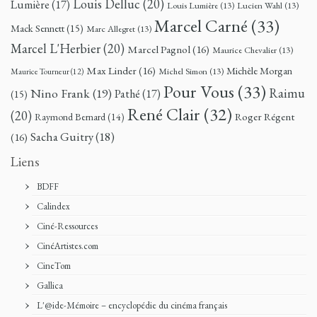
Louis Delluc
(20)
Lumière
(17)
Louis Lumière
(13)
Lucien Wahl
(13)
Marcel Carné
(33)
Mack Sennett
(15)
Marc Allegret
(13)
Marcel L'Herbier
(20)
Marcel Pagnol
(16)
Maurice Chevalier
(13)
Max Linder
(16)
Michèle Morgan
Michel Simon
(13)
Maurice Tourneur
(12)
Pour Vous
(33)
Nino Frank
(19)
Raimu
Pathé
(17)
(15)
René Clair
(32)
(20)
Roger Régent
Raymond Bernard
(14)
Sacha Guitry
(18)
(16)
Liens
BDFF
Calindex
Ciné-Ressources
CinéArtistes.com
CineTom
Gallica
L'@ide-Mémoire – encyclopédie du cinéma français