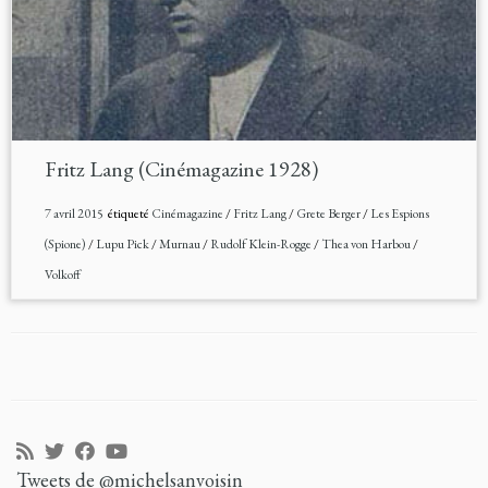
Fritz Lang (Cinémagazine 1928)
7 avril 2015
étiqueté
Cinémagazine
/
Fritz Lang
/
Grete Berger
/
Les Espions
(Spione)
/
Lupu Pick
/
Murnau
/
Rudolf Klein-Rogge
/
Thea von Harbou
/
Volkoff
Tweets de @michelsanvoisin