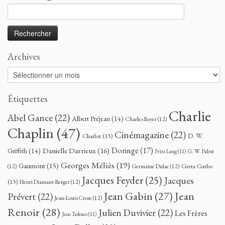
Rechercher :
Archives
Archives
Étiquettes
Charlie
Abel Gance
(22)
Albert Préjean
(14)
Charles Boyer
(12)
Chaplin
(47)
Cinémagazine
(22)
D. W.
Charlot
(13)
Doringe
(17)
Danielle Darrieux
(16)
Griffith
(14)
G. W. Pabst
Fritz Lang
(11)
Georges Méliès
(19)
Gaumont
(15)
Greta Garbo
(12)
Germaine Dulac
(12)
Jacques Feyder
(25)
Jacques
(13)
Henri Diamant-Berger
(12)
Jean
Jean Gabin
(27)
Prévert
(22)
Jean-Louis Croze
(12)
Renoir
(28)
Julien Duvivier
(22)
Les Frères
Jean Tedesco
(11)