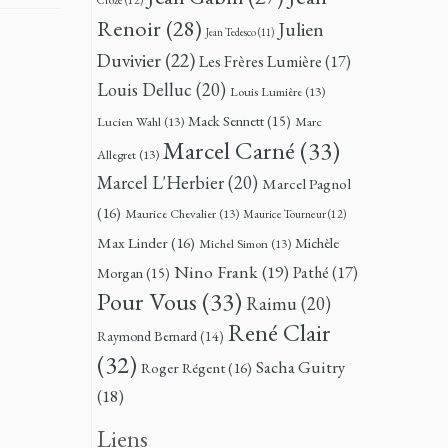
Renoir
(28)
Julien
Jean Tedesco
(11)
Duvivier
(22)
Les Frères Lumière
(17)
Louis Delluc
(20)
Louis Lumière
(13)
Mack Sennett
(15)
Lucien Wahl
(13)
Marc
Marcel Carné
(33)
Allegret
(13)
Marcel L'Herbier
(20)
Marcel Pagnol
(16)
Maurice Chevalier
(13)
Maurice Tourneur
(12)
Max Linder
(16)
Michèle
Michel Simon
(13)
Nino Frank
(19)
Pathé
(17)
Morgan
(15)
Pour Vous
(33)
Raimu
(20)
René Clair
Raymond Bernard
(14)
(32)
Sacha Guitry
Roger Régent
(16)
(18)
Liens