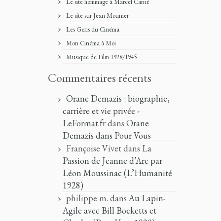
Le site hommage à Marcel Carné
Le site sur Jean Mounier
Les Gens du Cinéma
Mon Cinéma à Moi
Musique de Film 1928/1945
Commentaires récents
Orane Demazis : biographie,
carrière et vie privée -
LeFormat.fr
dans
Orane
Demazis dans Pour Vous
Françoise Vivet
dans
La
Passion de Jeanne d’Arc par
Léon Moussinac (L’Humanité
1928)
philippe m.
dans
Au Lapin-
Agile avec Bill Bocketts et