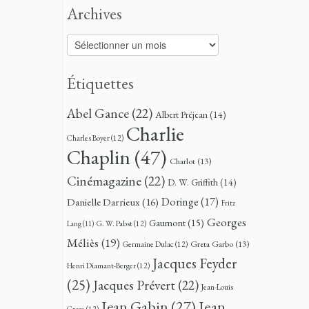
Archives
Archives
Étiquettes
Abel Gance
(22)
Albert Préjean
(14)
Charlie
Charles Boyer
(12)
Chaplin
(47)
Charlot
(13)
Cinémagazine
(22)
D. W. Griffith
(14)
Doringe
(17)
Danielle Darrieux
(16)
Fritz
Georges
Gaumont
(15)
G. W. Pabst
(12)
Lang
(11)
Méliès
(19)
Greta Garbo
(13)
Germaine Dulac
(12)
Jacques Feyder
Henri Diamant-Berger
(12)
(25)
Jacques Prévert
(22)
Jean-Louis
Jean
Jean Gabin
(27)
Croze
(12)