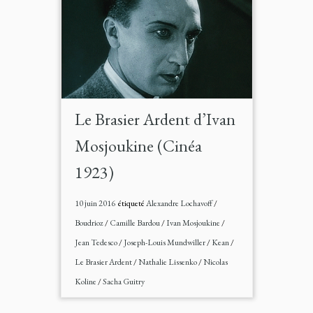
Le Brasier Ardent d’Ivan
Mosjoukine (Cinéa
1923)
10 juin 2016
étiqueté
Alexandre Lochavoff
/
Boudrioz
/
Camille Bardou
/
Ivan Mosjoukine
/
Jean Tedesco
/
Joseph-Louis Mundwiller
/
Kean
/
Le Brasier Ardent
/
Nathalie Lissenko
/
Nicolas
Koline
/
Sacha Guitry