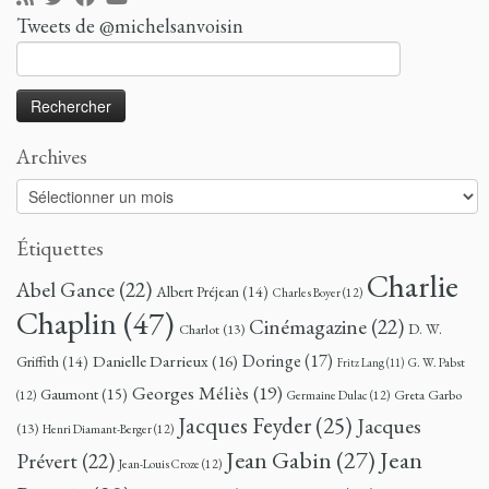
Tweets de @michelsanvoisin
Rechercher :
Archives
Archives
Étiquettes
Charlie
Abel Gance
(22)
Albert Préjean
(14)
Charles Boyer
(12)
Chaplin
(47)
Cinémagazine
(22)
D. W.
Charlot
(13)
Doringe
(17)
Danielle Darrieux
(16)
Griffith
(14)
G. W. Pabst
Fritz Lang
(11)
Georges Méliès
(19)
Gaumont
(15)
Greta Garbo
(12)
Germaine Dulac
(12)
Jacques Feyder
(25)
Jacques
(13)
Henri Diamant-Berger
(12)
Jean
Jean Gabin
(27)
Prévert
(22)
Jean-Louis Croze
(12)