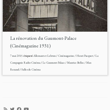
La rénovation du Gaumont-Palace
(Cinémagazine 1931)
7 mai 2015
étiqueté
Allemant et Lebrun
/
Cinémagazine
/
Henri Pacquet
/
La
Compagnie Radio-Cinéma
/
Le Gaumont-Palace
/
Maurice Belloc
/
Max
Renaud
/
Salles de Cinéma