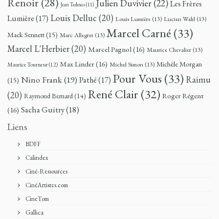
Renoir
(28)
Julien Duvivier
(22)
Les Frères
Jean Tedesco
(11)
Louis Delluc
(20)
Lumière
(17)
Louis Lumière
(13)
Lucien Wahl
(13)
Marcel Carné
(33)
Mack Sennett
(15)
Marc Allegret
(13)
Marcel L'Herbier
(20)
Marcel Pagnol
(16)
Maurice Chevalier
(13)
Max Linder
(16)
Michèle Morgan
Michel Simon
(13)
Maurice Tourneur
(12)
Pour Vous
(33)
Nino Frank
(19)
Raimu
Pathé
(17)
(15)
René Clair
(32)
(20)
Roger Régent
Raymond Bernard
(14)
Sacha Guitry
(18)
(16)
Liens
BDFF
Calindex
Ciné-Ressources
CinéArtistes.com
CineTom
Gallica