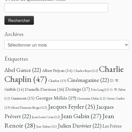
Rechercher :
Archives
Archives
Étiquettes
Charlie
Abel Gance
(22)
Albert Préjean
(14)
Charles Boyer
(12)
Chaplin
(47)
Cinémagazine
(22)
D. W.
Charlot
(13)
Doringe
(17)
Danielle Darrieux
(16)
Griffith
(14)
G. W. Pabst
Fritz Lang
(11)
Georges Méliès
(19)
Gaumont
(15)
Greta Garbo
(12)
Germaine Dulac
(12)
Jacques Feyder
(25)
Jacques
(13)
Henri Diamant-Berger
(12)
Jean
Jean Gabin
(27)
Prévert
(22)
Jean-Louis Croze
(12)
Renoir
(28)
Julien Duvivier
(22)
Les Frères
Jean Tedesco
(11)