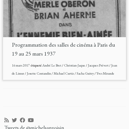
Programmation des salles de cinéma à Paris du
19 au 25 mars 1937
16 mars 2017
étiqueté
André Le Bret
/
Christian-Jaque
/
Jacques Prévert
/
Jean
de Limur
/
Josette Contandin
/
Michael Curtiz
/
Sacha Guitry
/
Yves Mirande
Tweets de @michelsanvoisin