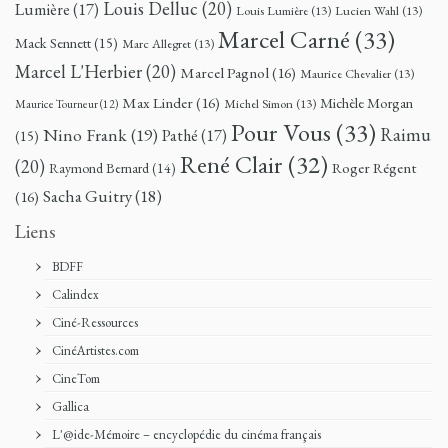
Louis Delluc
(20)
Lumière
(17)
Louis Lumière
(13)
Lucien Wahl
(13)
Marcel Carné
(33)
Mack Sennett
(15)
Marc Allegret
(13)
Marcel L'Herbier
(20)
Marcel Pagnol
(16)
Maurice Chevalier
(13)
Max Linder
(16)
Michèle Morgan
Michel Simon
(13)
Maurice Tourneur
(12)
Pour Vous
(33)
Nino Frank
(19)
Raimu
Pathé
(17)
(15)
René Clair
(32)
(20)
Roger Régent
Raymond Bernard
(14)
Sacha Guitry
(18)
(16)
Liens
BDFF
Calindex
Ciné-Ressources
CinéArtistes.com
CineTom
Gallica
L'@ide-Mémoire – encyclopédie du cinéma français