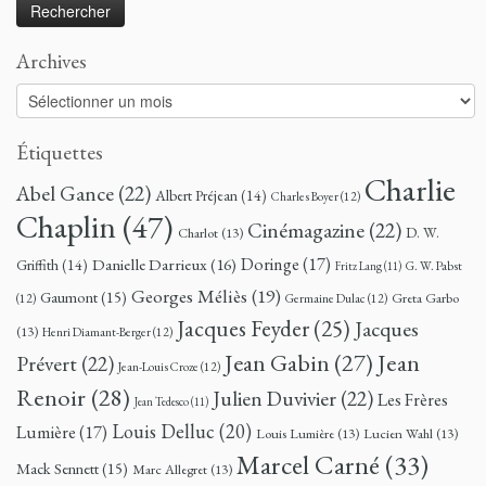
Archives
Archives
Étiquettes
Charlie
Abel Gance
(22)
Albert Préjean
(14)
Charles Boyer
(12)
Chaplin
(47)
Cinémagazine
(22)
D. W.
Charlot
(13)
Doringe
(17)
Danielle Darrieux
(16)
Griffith
(14)
G. W. Pabst
Fritz Lang
(11)
Georges Méliès
(19)
Gaumont
(15)
Greta Garbo
(12)
Germaine Dulac
(12)
Jacques Feyder
(25)
Jacques
(13)
Henri Diamant-Berger
(12)
Jean
Jean Gabin
(27)
Prévert
(22)
Jean-Louis Croze
(12)
Renoir
(28)
Julien Duvivier
(22)
Les Frères
Jean Tedesco
(11)
Louis Delluc
(20)
Lumière
(17)
Louis Lumière
(13)
Lucien Wahl
(13)
Marcel Carné
(33)
Mack Sennett
(15)
Marc Allegret
(13)