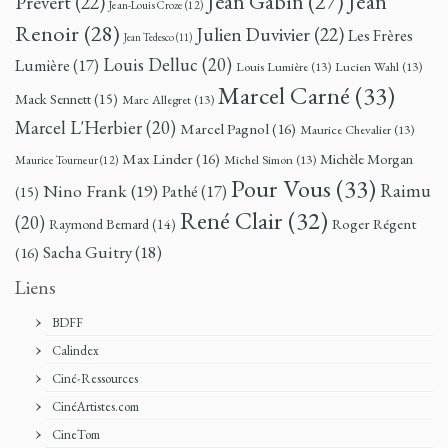
Jean
Jean Gabin
(27)
Prévert
(22)
Jean-Louis Croze
(12)
Renoir
(28)
Julien Duvivier
(22)
Les Frères
Jean Tedesco
(11)
Louis Delluc
(20)
Lumière
(17)
Louis Lumière
(13)
Lucien Wahl
(13)
Marcel Carné
(33)
Mack Sennett
(15)
Marc Allegret
(13)
Marcel L'Herbier
(20)
Marcel Pagnol
(16)
Maurice Chevalier
(13)
Max Linder
(16)
Michèle Morgan
Michel Simon
(13)
Maurice Tourneur
(12)
Pour Vous
(33)
Nino Frank
(19)
Raimu
Pathé
(17)
(15)
René Clair
(32)
(20)
Roger Régent
Raymond Bernard
(14)
Sacha Guitry
(18)
(16)
Liens
BDFF
Calindex
Ciné-Ressources
CinéArtistes.com
CineTom