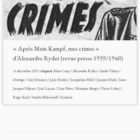
« Après Mein Kampf, mes crimes »
d’Alexandre Ryder (revue presse 1939/1940)
11 décembre 2015
étiqueté
Alain Cuny
/
Alexandre Ryder
/
André Valmy
/
Doringe
/
Guy Denancy
/
Jack Henley
/
Jacqueline Noël
/
Jacques Haïk
/
Jean-
Jacques Valjean
/
José Lacaze
/
Line Noro
/
Monique Berger
/
Pierre Labry
/
Roger Karl
/
Sandra Milovanoff
/
Senterre