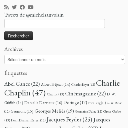
Tweets de @michelsanvoisin
Rechercher :
Archives
Archives
Étiquettes
Charlie
Abel Gance
(22)
Albert Préjean
(14)
Charles Boyer
(12)
Chaplin
(47)
Cinémagazine
(22)
D. W.
Charlot
(13)
Doringe
(17)
Danielle Darrieux
(16)
Griffith
(14)
G. W. Pabst
Fritz Lang
(11)
Georges Méliès
(19)
Gaumont
(15)
Greta Garbo
(12)
Germaine Dulac
(12)
Jacques Feyder
(25)
Jacques
(13)
Henri Diamant-Berger
(12)