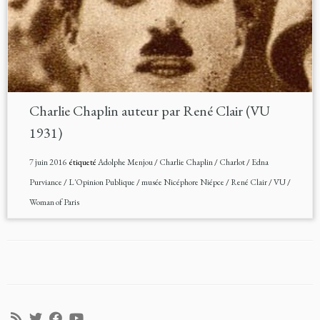
Charlie Chaplin auteur par René Clair (VU
1931)
7 juin 2016
étiqueté
Adolphe Menjou
/
Charlie Chaplin
/
Charlot
/
Edna
Purviance
/
L'Opinion Publique
/
musée Nicéphore Niépce
/
René Clair
/
VU
/
Woman of Paris