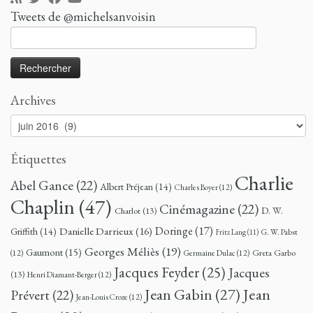
Tweets de @michelsanvoisin
Rechercher :
Archives
Archives
Étiquettes
Charlie
Abel Gance
(22)
Albert Préjean
(14)
Charles Boyer
(12)
Chaplin
(47)
Cinémagazine
(22)
D. W.
Charlot
(13)
Doringe
(17)
Danielle Darrieux
(16)
Griffith
(14)
G. W. Pabst
Fritz Lang
(11)
Georges Méliès
(19)
Gaumont
(15)
Greta Garbo
(12)
Germaine Dulac
(12)
Jacques Feyder
(25)
Jacques
(13)
Henri Diamant-Berger
(12)
Jean
Jean Gabin
(27)
Prévert
(22)
Jean-Louis Croze
(12)