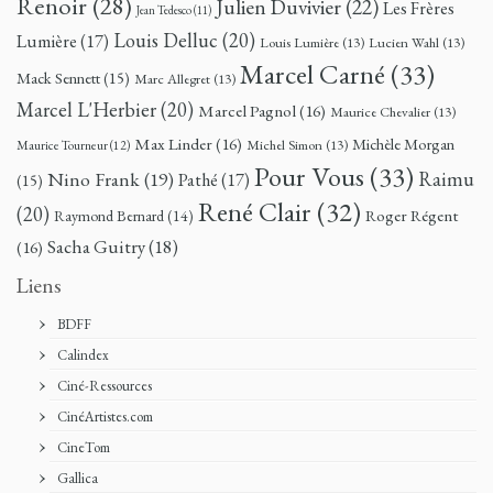
Renoir
(28)
Julien Duvivier
(22)
Les Frères
Jean Tedesco
(11)
Louis Delluc
(20)
Lumière
(17)
Louis Lumière
(13)
Lucien Wahl
(13)
Marcel Carné
(33)
Mack Sennett
(15)
Marc Allegret
(13)
Marcel L'Herbier
(20)
Marcel Pagnol
(16)
Maurice Chevalier
(13)
Max Linder
(16)
Michèle Morgan
Michel Simon
(13)
Maurice Tourneur
(12)
Pour Vous
(33)
Nino Frank
(19)
Raimu
Pathé
(17)
(15)
René Clair
(32)
(20)
Roger Régent
Raymond Bernard
(14)
Sacha Guitry
(18)
(16)
Liens
BDFF
Calindex
Ciné-Ressources
CinéArtistes.com
CineTom
Gallica