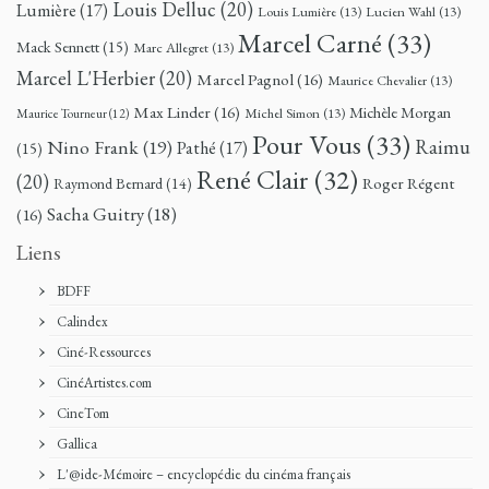
Louis Delluc
(20)
Lumière
(17)
Louis Lumière
(13)
Lucien Wahl
(13)
Marcel Carné
(33)
Mack Sennett
(15)
Marc Allegret
(13)
Marcel L'Herbier
(20)
Marcel Pagnol
(16)
Maurice Chevalier
(13)
Max Linder
(16)
Michèle Morgan
Michel Simon
(13)
Maurice Tourneur
(12)
Pour Vous
(33)
Nino Frank
(19)
Raimu
Pathé
(17)
(15)
René Clair
(32)
(20)
Roger Régent
Raymond Bernard
(14)
Sacha Guitry
(18)
(16)
Liens
BDFF
Calindex
Ciné-Ressources
CinéArtistes.com
CineTom
Gallica
L'@ide-Mémoire – encyclopédie du cinéma français