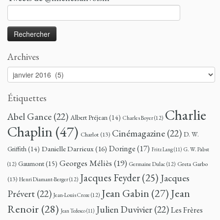
Rechercher :
Archives
Archives
Étiquettes
Charlie
Abel Gance
(22)
Albert Préjean
(14)
Charles Boyer
(12)
Chaplin
(47)
Cinémagazine
(22)
D. W.
Charlot
(13)
Doringe
(17)
Danielle Darrieux
(16)
Griffith
(14)
G. W. Pabst
Fritz Lang
(11)
Georges Méliès
(19)
Gaumont
(15)
Greta Garbo
(12)
Germaine Dulac
(12)
Jacques Feyder
(25)
Jacques
(13)
Henri Diamant-Berger
(12)
Jean
Jean Gabin
(27)
Prévert
(22)
Jean-Louis Croze
(12)
Renoir
(28)
Julien Duvivier
(22)
Les Frères
Jean Tedesco
(11)