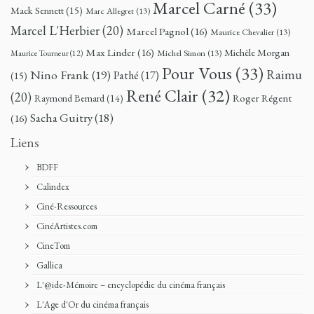
Marcel Carné
(33)
Mack Sennett
(15)
Marc Allegret
(13)
Marcel L'Herbier
(20)
Marcel Pagnol
(16)
Maurice Chevalier
(13)
Max Linder
(16)
Michèle Morgan
Michel Simon
(13)
Maurice Tourneur
(12)
Pour Vous
(33)
Nino Frank
(19)
Raimu
Pathé
(17)
(15)
René Clair
(32)
(20)
Roger Régent
Raymond Bernard
(14)
Sacha Guitry
(18)
(16)
Liens
BDFF
Calindex
Ciné-Ressources
CinéArtistes.com
CineTom
Gallica
L'@ide-Mémoire – encyclopédie du cinéma français
L'Age d'Or du cinéma français