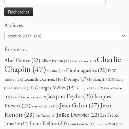
Archives
Archives
Étiquettes
Charlie
Abel Gance
(22)
Albert Préjean
(14)
Charles Boyer
(12)
Chaplin
(47)
Cinémagazine
(22)
D. W.
Charlot
(13)
Doringe
(17)
Danielle Darrieux
(16)
Griffith
(14)
G. W. Pabst
Fritz Lang
(11)
Georges Méliès
(19)
Gaumont
(15)
Greta Garbo
(12)
Germaine Dulac
(12)
Jacques Feyder
(25)
Jacques
(13)
Henri Diamant-Berger
(12)
Jean
Jean Gabin
(27)
Prévert
(22)
Jean-Louis Croze
(12)
Renoir
(28)
Julien Duvivier
(22)
Les Frères
Jean Tedesco
(11)
Louis Delluc
(20)
Lumière
(17)
Louis Lumière
(13)
Lucien Wahl
(13)