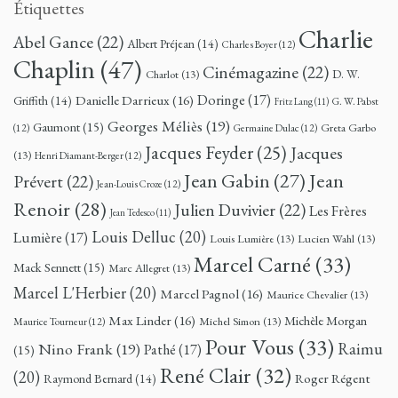
Étiquettes
Charlie
Abel Gance
(22)
Albert Préjean
(14)
Charles Boyer
(12)
Chaplin
(47)
Cinémagazine
(22)
D. W.
Charlot
(13)
Doringe
(17)
Danielle Darrieux
(16)
Griffith
(14)
G. W. Pabst
Fritz Lang
(11)
Georges Méliès
(19)
Gaumont
(15)
Greta Garbo
(12)
Germaine Dulac
(12)
Jacques Feyder
(25)
Jacques
(13)
Henri Diamant-Berger
(12)
Jean
Jean Gabin
(27)
Prévert
(22)
Jean-Louis Croze
(12)
Renoir
(28)
Julien Duvivier
(22)
Les Frères
Jean Tedesco
(11)
Louis Delluc
(20)
Lumière
(17)
Louis Lumière
(13)
Lucien Wahl
(13)
Marcel Carné
(33)
Mack Sennett
(15)
Marc Allegret
(13)
Marcel L'Herbier
(20)
Marcel Pagnol
(16)
Maurice Chevalier
(13)
Max Linder
(16)
Michèle Morgan
Michel Simon
(13)
Maurice Tourneur
(12)
Pour Vous
(33)
Nino Frank
(19)
Raimu
Pathé
(17)
(15)
René Clair
(32)
(20)
Roger Régent
Raymond Bernard
(14)