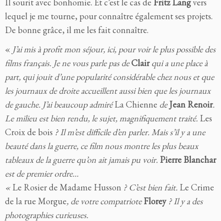
Il sourit avec bonhomie. Et c’est le cas de
Fritz Lang
vers
lequel je me tourne, pour connaître également ses projets.
De bonne grâce, il me les fait connaître.
«
J’ai mis à profit mon séjour, ici, pour voir le plus possible des
films français. Je ne vous parle pas de
Clair
qui a une place à
part, qui jouit d’une popularité considérable chez nous et que
les journaux de droite accueillent aussi bien que les journaux
de gauche. J’ai beaucoup admiré
La Chienne
de
Jean Renoir
.
Le milieu est bien rendu, le sujet, magnifiquement traité.
Les
Croix de bois
? Il m’est difficile d’en parler. Mais s’il y a une
beauté dans la guerre, ce film nous montre les plus beaux
tableaux de la guerre qu’on ait jamais pu voir.
Pierre Blanchar
est de premier ordre…
«
Le Rosier de Madame Husson
? C’est bien fait.
Le Crime
de la rue Morgue
, de votre compatriote
Florey
? Il y a des
photographies curieuses.