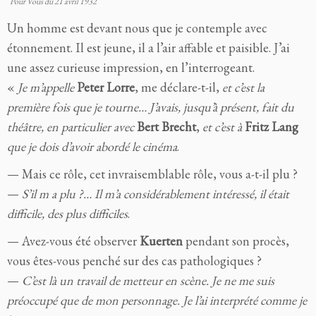
Pour Vous du 21 avril 1932
Un homme est devant nous que je contemple avec
étonnement. Il est jeune, il a l’air affable et paisible. J’ai
une assez curieuse impression, en l’interrogeant.
«
Je m’appelle
Peter Lorre
, me déclare-t-il,
et c’est la
première fois que je tourne… J’avais, jusqu’à présent, fait du
théâtre, en particulier avec
Bert Brecht
,
et c’est à
Fritz Lang
que je dois d’avoir abordé le cinéma
.
— Mais ce rôle, cet invraisemblable rôle, vous a-t-il plu ?
—
S’il m a plu ?… Il m’a considérablement intéressé, il était
difficile, des plus difficiles
.
— Avez-vous été observer
Kuerten
pendant son procès,
vous êtes-vous penché sur des cas pathologiques ?
—
C’est là un travail de metteur en scène. Je ne me suis
préoccupé que de mon personnage. Je l’ai interprété comme je