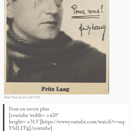
Pour Vous du 21 avril 1932
Pour en savoir plus
[youtube width= »420″
height= »315″]https://www.youtube.com/watch?v=uq-
Y5ilLFPg[/youtube]