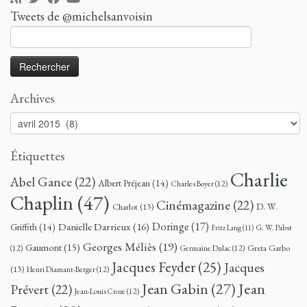
Tweets de @michelsanvoisin
Rechercher :
Archives
Archives
Étiquettes
Charlie
Abel Gance
(22)
Albert Préjean
(14)
Charles Boyer
(12)
Chaplin
(47)
Cinémagazine
(22)
D. W.
Charlot
(13)
Doringe
(17)
Danielle Darrieux
(16)
Griffith
(14)
G. W. Pabst
Fritz Lang
(11)
Georges Méliès
(19)
Gaumont
(15)
Greta Garbo
(12)
Germaine Dulac
(12)
Jacques Feyder
(25)
Jacques
(13)
Henri Diamant-Berger
(12)
Jean
Jean Gabin
(27)
Prévert
(22)
Jean-Louis Croze
(12)