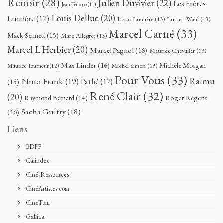
Renoir
(28)
Julien Duvivier
(22)
Les Frères
Jean Tedesco
(11)
Louis Delluc
(20)
Lumière
(17)
Louis Lumière
(13)
Lucien Wahl
(13)
Marcel Carné
(33)
Mack Sennett
(15)
Marc Allegret
(13)
Marcel L'Herbier
(20)
Marcel Pagnol
(16)
Maurice Chevalier
(13)
Max Linder
(16)
Michèle Morgan
Michel Simon
(13)
Maurice Tourneur
(12)
Pour Vous
(33)
Nino Frank
(19)
Raimu
Pathé
(17)
(15)
René Clair
(32)
(20)
Roger Régent
Raymond Bernard
(14)
Sacha Guitry
(18)
(16)
Liens
BDFF
Calindex
Ciné-Ressources
CinéArtistes.com
CineTom
Gallica